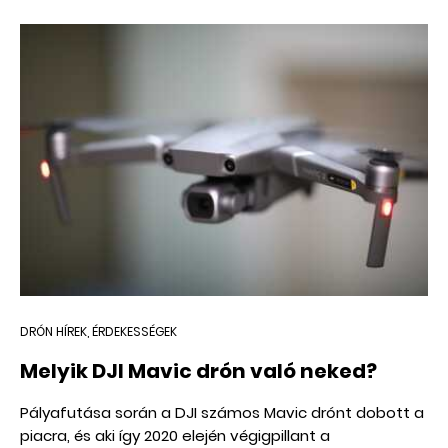
amiket máshogy meg sem közelíthetnél. Azonban
annak ellenére, hogy sok drón szinte már a dobozból
kicsomagolva készen áll a repülésre, rólad, mint
újdonsült pilótáról ez még nem mondható el. Egyet se
félj, ugyanis az alábbi útmutató pont neked szól! Íme
minden, amit kezdő pilótaként tudnod kell a drónokról!
DRÓN HÍREK, ÉRDEKESSÉGEK
Melyik DJI Mavic drón való neked?
Pályafutása során a DJI számos Mavic drónt dobott a
piacra, és aki így 2020 elején végigpillant a