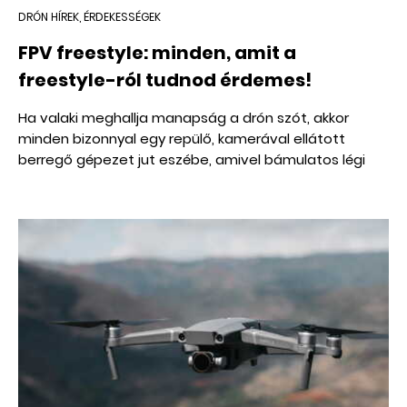
DRÓN HÍREK, ÉRDEKESSÉGEK
FPV freestyle: minden, amit a
freestyle-ról tudnod érdemes!
Ha valaki meghallja manapság a drón szót, akkor
minden bizonnyal egy repülő, kamerával ellátott
berregő gépezet jut eszébe, amivel bámulatos légi
felvételeket lehet készíteni. Nos, ez a definíció nem áll
messze a valóságtól, de nem is fedi teljes mértékben
azt. A drónokat ugyanis nem csak képek és videók
rögzítésére, hanem többek között versenyzésre is
szokás használni, és ennek bizony hatalmas kultúrája
lett az elmúlt évek során.