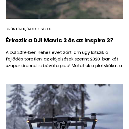
DRÓN HÍREK, ÉRDEKESSÉGEK
Érkezik a DJI Mavic 3 és az Inspire 3?
A DJI 2019-ben nehéz évet zárt, ám úgy látszik a
fejlődés töretlen: az előjelzések szerint 2020-ban két
szuper drónnal is bővül a piac! Mutatjuk a pletykákat a
Mavic 3-ról és az Inspire 3-ról.