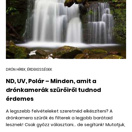
DRÓN HÍREK, ÉRDEKESSÉGEK
ND, UV, Polár – Minden, amit a
drónkamerák szűrőiről tudnod
érdemes
A legszebb felvételeket szeretnéd elkészíteni? A
drónkamera szűrők és filterek a legjobb barátaid
lesznek! Csak győzz választani... de segítünk! Mutatjuk,
mit kell tudnod a drón filterekről!