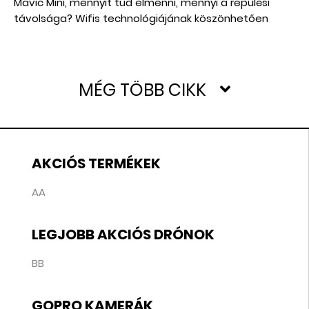
Mavic Mini, mennyit tud elmenni, mennyi a repülési
távolsága? Wifis technológiájának köszönhetően
vegyes információk keringenek a Neten. Láttunk
magunk is videókat, olvastunk cikkeket, ahol több
kilométert elment egy-egy Mavic Mini, de olyat is,
amiben pár száz méter után szakadt a jel. De az
MÉG TÖBB CIKK
ember legjobban csak a saját szemének hisz, így
leteszteltük.
AKCIÓS TERMÉKEK
AA
LEGJOBB AKCIÓS DRÓNOK
BB
GOPRO KAMERÁK