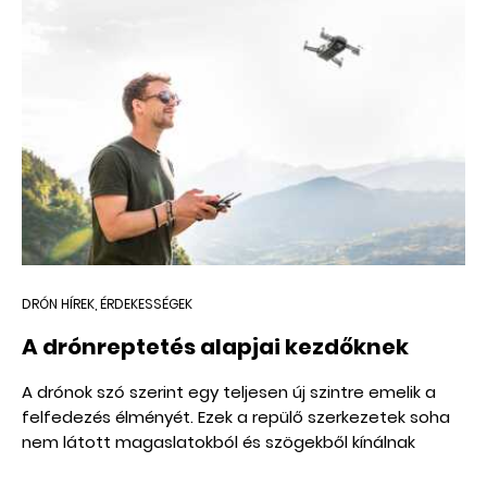
meg, hanem számos ipari szektort is
forradalmasítottak, ami kevés technológiára igaz.
DRÓN HÍREK, ÉRDEKESSÉGEK
A drónreptetés alapjai kezdőknek
A drónok szó szerint egy teljesen új szintre emelik a
felfedezés élményét. Ezek a repülő szerkezetek soha
nem látott magaslatokból és szögekből kínálnak
rálátást közvetlen környezetedre, és olyan helyekre is,