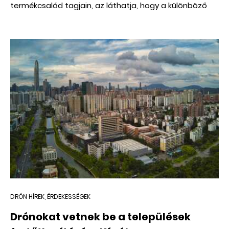
termékcsalád tagjain, az láthatja, hogy a különböző
modellek árai jócskán eltérnek egymástól. Szóval mi a
különbség a DJI Mavic széria drónjai között? Miért
választana valaki egy drágább modellt egy
megfizethetőbb helyett vagy éppen fordítva? Mire
kell odafigyelni, ha az ember DJI Mavic drónt szeretne
vásárolni magának? A következő összehasonlításban
minden kérdésre választ adunk, a cikk végén pedig egy
hasznos táblázatot is találsz a felsorolt drónok
alapadatairól.
DRÓN HÍREK, ÉRDEKESSÉGEK
Drónokat vetnek be a települések