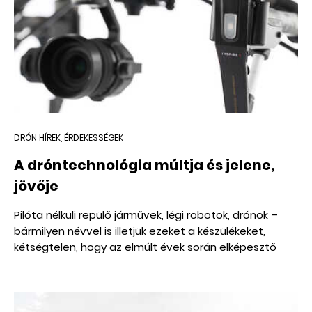
DRÓN HÍREK, ÉRDEKESSÉGEK
A dróntechnológia múltja és jelene,
jövője
Pilóta nélküli repülő járművek, légi robotok, drónok –
bármilyen névvel is illetjük ezeket a készülékeket,
kétségtelen, hogy az elmúlt évek során elképesztő
ütemben nőtt a népszerűségük. Habár sokáig csak a
mozikban vagy katonai bázisokon találkozhattunk
velük (az utóbbi persze csak néhányakra igaz), a
drónok mára nem csak a fogyasztói piacot hódították