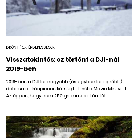
DRÓN HÍREK, ÉRDEKESSÉGEK
Visszatekintés: ez történt a DJI-nál
2019-ben
2019-ben a DJI legnagyobb (és egyben legapróbb)
dobása a drónpiacon kétségtelenül a Mavic Mini volt.
Az éppen, hogy nem 250 grammos drón több
országban is mentesíti a pilótát mindenféle engedély
kötelessége alól, azonban ennek ellenére meglepően
sok hasznos funkciót kínál az átlag felhasználó
számára.