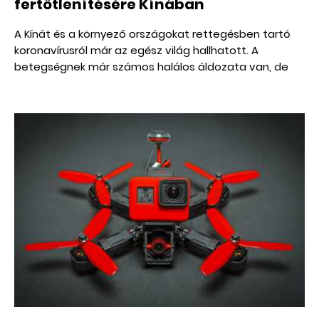
fertőtlenítésére Kínában
A Kínát és a környező országokat rettegésben tartó
koronavírusról már az egész világ hallhatott. A
betegségnek már számos halálos áldozata van, de
szerencsére az emberi zsenialitás gyakran ilyen
szükséghelyzetekben mutatkozik meg igazán.