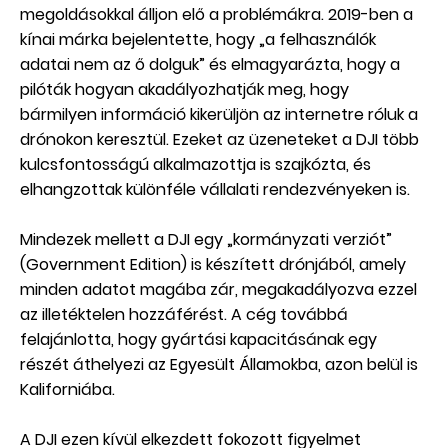
megoldásokkal álljon elő a problémákra. 2019-ben a
kínai márka bejelentette, hogy „a felhasználók
adatai nem az ő dolguk” és elmagyarázta, hogy a
pilóták hogyan akadályozhatják meg, hogy
bármilyen információ kikerüljön az internetre róluk a
drónokon keresztül. Ezeket az üzeneteket a DJI több
kulcsfontosságú alkalmazottja is szajkózta, és
elhangzottak különféle vállalati rendezvényeken is.
Mindezek mellett a DJI egy „kormányzati verziót”
(Government Edition) is készített drónjából, amely
minden adatot magába zár, megakadályozva ezzel
az illetéktelen hozzáférést. A cég továbbá
felajánlotta, hogy gyártási kapacitásának egy
részét áthelyezi az Egyesült Államokba, azon belül is
Kaliforniába.
A DJI ezen kívül elkezdett fokozott figyelmet