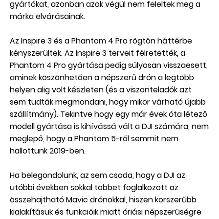
gyártókat, azonban azok végül nem feleltek meg a
márka elvárásainak.
Az Inspire 3 és a Phantom 4 Pro rögtön háttérbe
kényszerültek. Az Inspire 3 terveit félretették, a
Phantom 4 Pro gyártása pedig súlyosan visszaesett,
aminek köszönhetően a népszerű drón a legtöbb
helyen alig volt készleten (és a viszonteladók azt
sem tudták megmondani, hogy mikor várható újabb
szállítmány). Tekintve hogy egy már évek óta létező
modell gyártása is kihívássá vált a DJI számára, nem
meglepő, hogy a Phantom 5-ről semmit nem
hallottunk 2019-ben.
Ha belegondolunk, az sem csoda, hogy a DJI az
utóbbi években sokkal többet foglalkozott az
összehajtható Mavic drónokkal, hiszen korszerűbb
kialakításuk és funkcióik miatt óriási népszerűségre