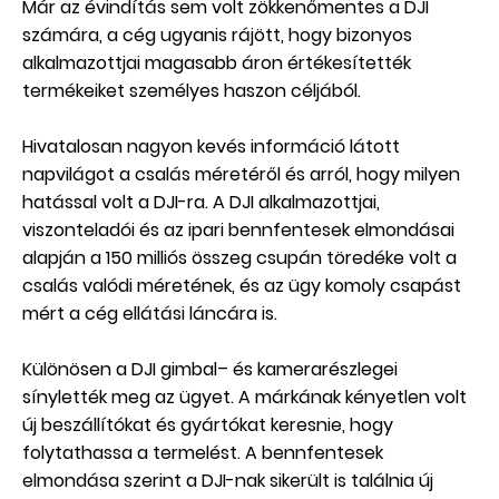
Már az évindítás sem volt zökkenőmentes a DJI
számára, a cég ugyanis rájött, hogy bizonyos
alkalmazottjai magasabb áron értékesítették
termékeiket személyes haszon céljából.
Hivatalosan nagyon kevés információ látott
napvilágot a csalás méretéről és arról, hogy milyen
hatással volt a DJI-ra. A DJI alkalmazottjai,
viszonteladói és az ipari bennfentesek elmondásai
alapján a 150 milliós összeg csupán töredéke volt a
csalás valódi méretének, és az ügy komoly csapást
mért a cég ellátási láncára is.
Különösen a DJI gimbal– és kamerarészlegei
sínylették meg az ügyet. A márkának kényetlen volt
új beszállítókat és gyártókat keresnie, hogy
folytathassa a termelést. A bennfentesek
elmondása szerint a DJI-nak sikerült is találnia új