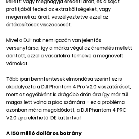
kellett: vagy meghagyja eredeti árait, és a saját
profitjából fedezi az extra költségeket, vagy
megemeli az árait, veszélyeztetve ezzel az
értékesítések visszaesését.
Mivel a DJI-nak nem igazán van jelentős
versenytársa, így a márka végül az áremelés mellett
döntött, ezzel a vásárlókra terhelve a megnövelt
vámokat.
Több ipari bennfentesek elmondása szerint ez is
akadályozta a DJI Phantom 4 Pro V2.0 visszatérését,
mert az egyébként is drágább drón ára így már túl
magas lett volna a piac számára – ez a probléma
azonban mára megoldódott, a
DJI Phantom 4 PRO
V2.0 újra elérhető IDE kattintva!
A 150 millió dolláros botrány