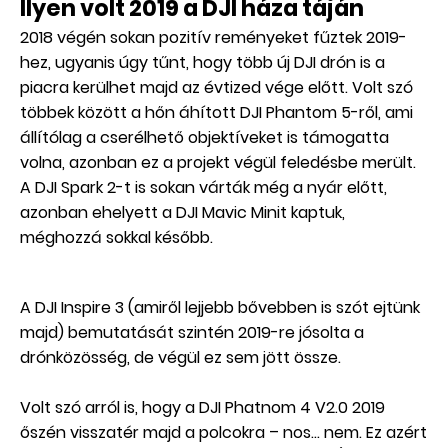
Ilyen volt 2019 a DJI háza táján
2018 végén sokan pozitív reményeket fűztek 2019-
hez, ugyanis úgy tűnt, hogy több új DJI drón is a
piacra kerülhet majd az évtized vége előtt. Volt szó
többek között a hőn áhított DJI Phantom 5-ről, ami
állítólag a cserélhető objektíveket is támogatta
volna, azonban ez a projekt végül feledésbe merült.
A DJI Spark 2-t is sokan várták még a nyár előtt,
azonban ehelyett a DJI Mavic Minit kaptuk,
méghozzá sokkal később.
A DJI Inspire 3 (amiről lejjebb bővebben is szót ejtünk
majd) bemutatását szintén 2019-re jósolta a
drónközösség, de végül ez sem jött össze.
Volt szó arról is, hogy a DJI Phatnom 4 V2.0 2019
őszén visszatér majd a polcokra – nos… nem. Ez azért