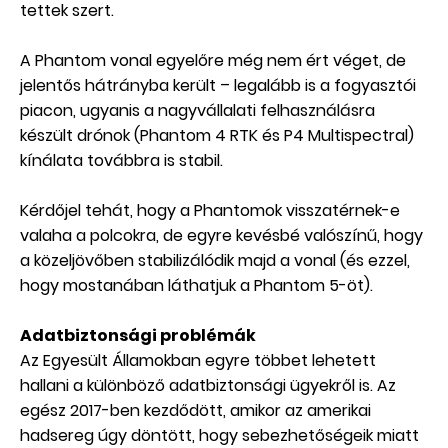
tettek szert.
A Phantom vonal egyelőre még nem ért véget, de
jelentős hátrányba került – legalább is a fogyasztói
piacon, ugyanis a nagyvállalati felhasználásra
készült drónok (Phantom 4 RTK és P4 Multispectral)
kínálata továbbra is stabil.
Kérdőjel tehát, hogy a Phantomok visszatérnek-e
valaha a polcokra, de egyre kevésbé valószínű, hogy
a közeljövőben stabilizálódik majd a vonal (és ezzel,
hogy mostanában láthatjuk a Phantom 5-öt).
Adatbiztonsági problémák
Az Egyesült Államokban egyre többet lehetett
hallani a különböző adatbiztonsági ügyekről is. Az
egész 2017-ben kezdődött, amikor az amerikai
hadsereg úgy döntött, hogy sebezhetőségeik miatt