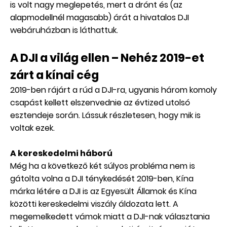
is volt nagy meglepetés, mert a drónt és (az
alapmodellnél magasabb) árát a hivatalos DJI
webáruházban is láthattuk.
A DJI a világ ellen – Nehéz 2019-et
zárt a kínai cég
2019-ben rájárt a rúd a DJI-ra, ugyanis három komoly
csapást kellett elszenvednie az évtized utolsó
esztendeje során. Lássuk részletesen, hogy mik is
voltak ezek.
A kereskedelmi háború
Még ha a következő két súlyos probléma nem is
gátolta volna a DJI ténykedését 2019-ben, Kína
márka létére a DJI is az Egyesült Államok és Kína
közötti kereskedelmi viszály áldozata lett. A
megemelkedett vámok miatt a DJI-nak választania