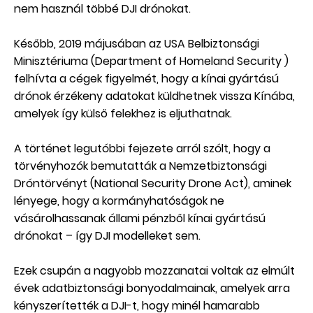
nem használ többé DJI drónokat.
Később, 2019 májusában az USA Belbiztonsági
Minisztériuma (Department of Homeland Security )
felhívta a cégek figyelmét, hogy a kínai gyártású
drónok érzékeny adatokat küldhetnek vissza Kínába,
amelyek így külső felekhez is eljuthatnak.
A történet legutóbbi fejezete arról szólt, hogy a
törvényhozók bemutatták a Nemzetbiztonsági
Dróntörvényt (National Security Drone Act), aminek
lényege, hogy a kormányhatóságok ne
vásárolhassanak állami pénzből kínai gyártású
drónokat – így DJI modelleket sem.
Ezek csupán a nagyobb mozzanatai voltak az elmúlt
évek adatbiztonsági bonyodalmainak, amelyek arra
kényszerítették a DJI-t, hogy minél hamarabb