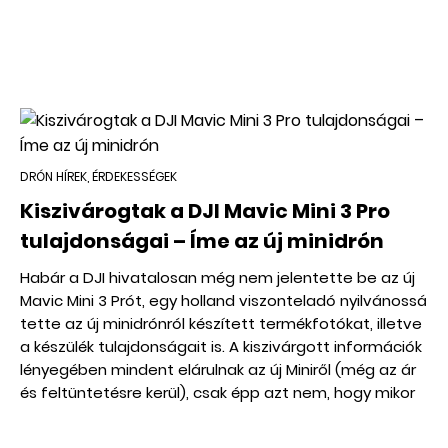
DRÓN HÍREK, ÉRDEKESSÉGEK
Kiszivárogtak a DJI Mavic Mini 3 Pro
tulajdonságai – Íme az új minidrón
Habár a DJI hivatalosan még nem jelentette be az új
Mavic Mini 3 Prót, egy holland viszonteladó nyilvánossá
tette az új minidrónról készített termékfotókat, illetve
a készülék tulajdonságait is. A kiszivárgott információk
lényegében mindent elárulnak az új Miniről (még az ár
és feltüntetésre kerül), csak épp azt nem, hogy mikor
jelenik meg hivatalosan.