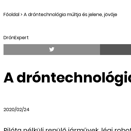
Főoldal
>
A dróntechnológia múltja és jelene, jövője
DrónExpert
A dróntechnológia
2020/02/24
Pilóta nélküli repülő járművek, légi robo