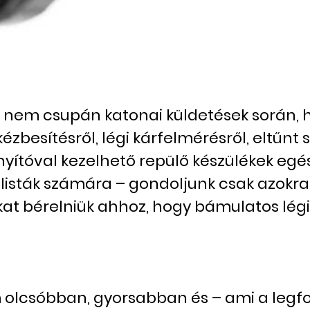
t nem csupán katonai küldetések során,
ézbesítésről, légi kárfelmérésről, eltűnt
nyítóval kezelhető repülő készülékek egé
listák számára – gondoljunk csak azokra 
at bérelniük ahhoz, hogy bámulatos légi 
olcsóbban, gyorsabban és – ami a legf