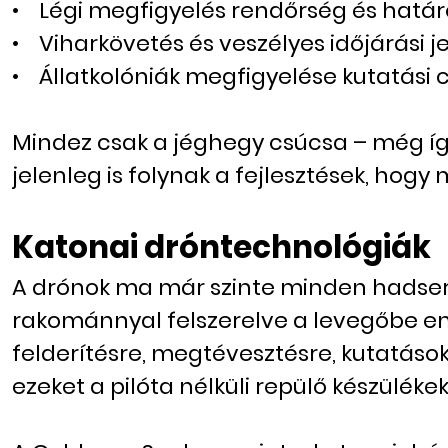
• Légi megfigyelés rendőrség és hatá
• Viharkövetés és veszélyes időjárási j
• Állatkolóniák megfigyelése kutatási 
Mindez csak a jéghegy csúcsa – még íg
jelenleg is folynak a fejlesztések, hog
Katonai dróntechnológiák
A drónok ma már szinte minden hadsere
rakománnyal felszerelve a levegőbe e
felderítésre, megtévesztésre, kutatás
ezeket a pilóta nélküli repülő készülékek