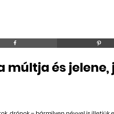
 múltja és jelene, 
tok, drónok – bármilyen névvel is illetjük