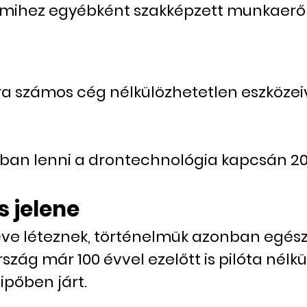
 amihez egyébként szakképzett munkaerő
ra számos cég nélkülözhetetlen eszközeiv
ában lenni a drontechnológia kapcsán 2
s jelene
ve léteznek, történelmük azonban egészen
szág már 100 évvel ezelőtt is pilóta nélk
ipőben járt.