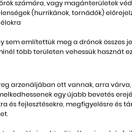
rőrök számára, vagy magánterületek vé
elenségek (hurrikánok, tornádók) előrejel
célokra
y sem említettük meg a drónok összes je
y minél több területen vehessük hasznát 
g arzenáljában ott vannak, arra várva, 
melkedhessenek egy újabb bevetés erejé
okra és fejlesztésekre, megfigyelésre é
et.