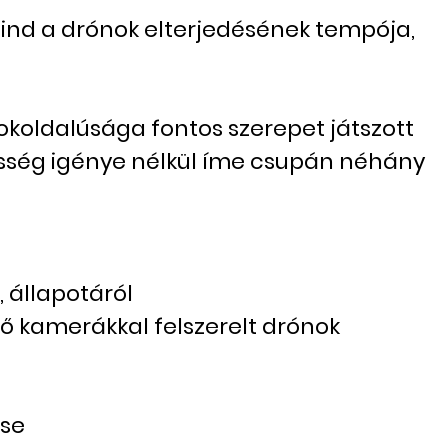
mind a drónok elterjedésének tempója,
okoldalúsága fontos szerepet játszott
jesség igénye nélkül íme csupán néhány
, állapotáról
ő kamerákkal felszerelt drónok
ése