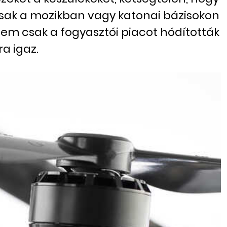
csak a mozikban vagy katonai bázisokon
nem csak a fogyasztói piacot hódították
a igaz.