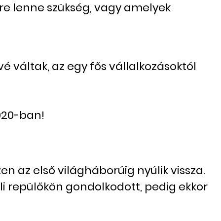
re lenne szükség, vagy amelyek
é váltak, az egy fős vállalkozásoktól
020-ban!
 az első világháborúig nyúlik vissza.
üli repülőkön gondolkodott, pedig ekkor