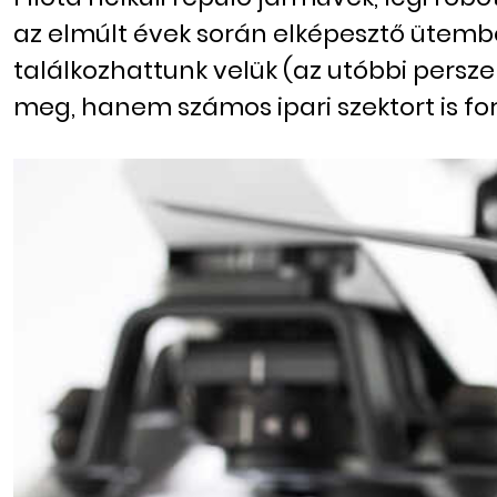
az elmúlt évek során elképesztő ütemb
találkozhattunk velük (az utóbbi persz
meg, hanem számos ipari szektort is fo