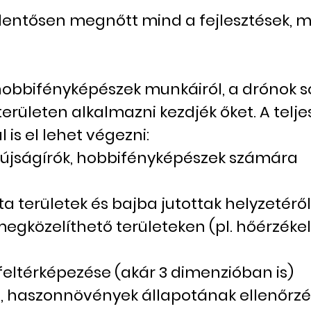
elentősen megnőtt mind a fejlesztések, 
hobbifényképészek munkáiról, a drónok s
területen alkalmazni kezdjék őket. A tel
s el lehet végezni:
k, újságírók, hobbifényképészek számára
a területek és bajba jutottak helyzetéről
gközelíthető területeken (pl. hőérzékel
feltérképezése (akár 3 dimenzióban is)
, haszonnövények állapotának ellenőrz