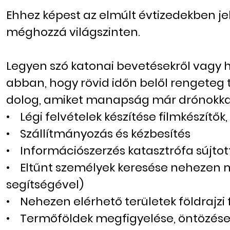
Ehhez képest az elmúlt évtizedekben j
méghozzá világszinten.
Legyen szó katonai bevetésekről vagy 
abban, hogy rövid időn belől rengeteg 
dolog, amiket manapság már drónokkal i
• Légi felvételek készítése filmkészítő
• Szállítmányozás és kézbesítés
• Információszerzés katasztrófa sújtott
• Eltűnt személyek keresése nehezen me
segítségével)
• Nehezen elérhető területek földrajzi 
• Termőföldek megfigyelése, öntözése