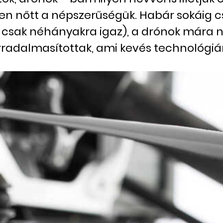
en nőtt a népszerűségük. Habár sokáig 
e csak néhányakra igaz), a drónok mára 
rradalmasítottak, ami kevés technológiár