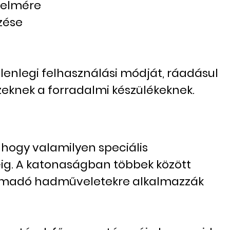
delmére
zése
lenlegi felhasználási módját, ráadásul
ezeknek a forradalmi készülékeknek.
hogy valamilyen speciális
ig. A katonaságban többek között
s támadó hadműveletekre alkalmazzák