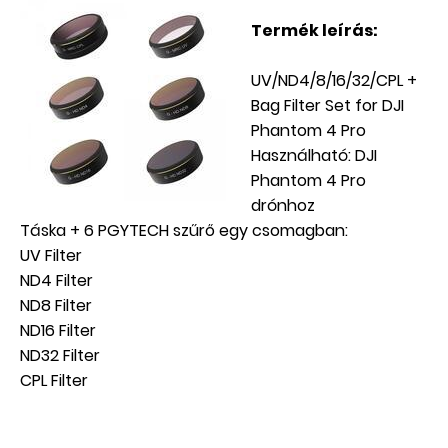
Termék leírás:
UV/ND4/8/16/32/CPL +
Bag Filter Set for DJI
Phantom 4 Pro
Használható: DJI
Phantom 4 Pro
drónhoz
Táska + 6 PGYTECH szűrő egy csomagban:
UV Filter
ND4 Filter
ND8 Filter
ND16 Filter
ND32 Filter
CPL Filter