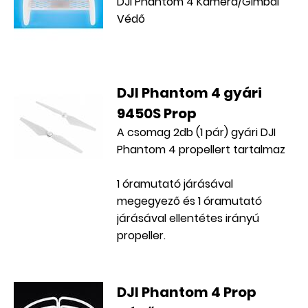
DJI Phantom 4 Kamera/Gimbal
Védő
DJI Phantom 4 gyári
9450S Prop
A csomag 2db (1 pár) gyári DJI
Phantom 4 propellert tartalmaz
1 óramutató járásával
megegyező és 1 óramutató
járásával ellentétes irányú
propeller.
DJI Phantom 4 Prop