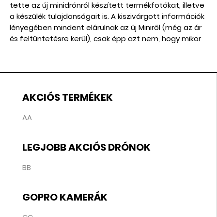
tette az új minidrónról készített termékfotókat, illetve
a készülék tulajdonságait is. A kiszivárgott információk
lényegében mindent elárulnak az új Miniről (még az ár
és feltüntetésre kerül), csak épp azt nem, hogy mikor
jelenik meg hivatalosan.
AKCIÓS TERMÉKEK
AA
LEGJOBB AKCIÓS DRÓNOK
BB
GOPRO KAMERÁK