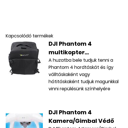
AKCIÓS
Kapcsolódó termékek
DJI Phantom 4
multikopter...
A huzatba bele tudjuk tenni a
Phantom 4 hordtáskát és így
válltáskaként vagy
hátitáskaként tudjuk magunkkal
vinni repülésünk színhelyére
DJI Phantom 4
Kamera/Gimbal Védő