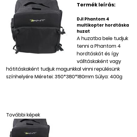
Termék leírás:
DJI Phantom 4
multikopter hordtáska
huzat
A huzatba bele tudjuk
tenni a Phantom 4
hordtáskát és így
válltáskaként vagy
hátitáskaként tudjuk magunkkal vinni repülésünk
színhelyére Méretei: 350*380*180mm Súlya: 400g
További képek