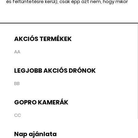
és feltüntetésre kerül), csak épp azt nem, hogy mikor
jelenik meg hivatalosan.
AKCIÓS TERMÉKEK
AA
LEGJOBB AKCIÓS DRÓNOK
BB
GOPRO KAMERÁK
CC
Nap ajánlata