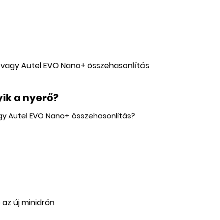
yik a nyerő?
agy Autel EVO Nano+ összehasonlítás?