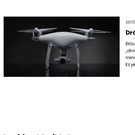
2017/
Dr
Elős
„dr
mind
Ez j