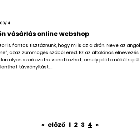
08/14 -
ón vásárlás online webshop
zör is fontos tisztáznunk, hogy mi is az a drón. Neve az angol
one”, azaz zümmögés szóból ered. Ez az általános elnevezés
en olyan szerkezetre vonatkozhat, amely pilóta nélkül repül
elenthet távirányítást,...
«
előző
1
2
3
4
»