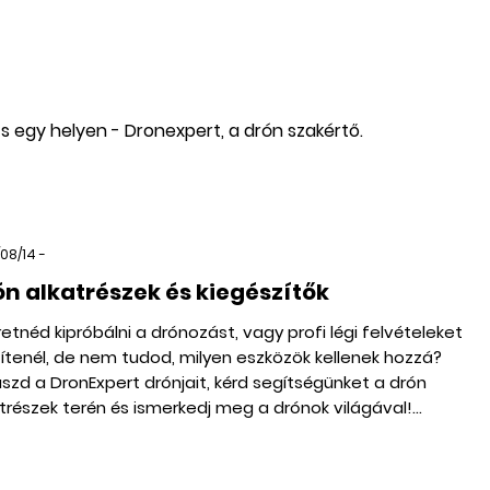
z
s egy helyen - Dronexpert, a drón szakértő.
08/14 -
ón alkatrészek és kiegészítők
etnéd kipróbálni a drónozást, vagy profi légi felvételeket
ítenél, de nem tudod, milyen eszközök kellenek hozzá?
szd a DronExpert drónjait, kérd segítségünket a drón
trészek terén és ismerkedj meg a drónok világával!...