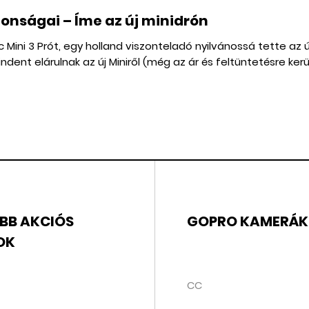
jdonságai – Íme az új minidrón
ini 3 Prót, egy holland viszonteladó nyilvánossá tette az új
ndent elárulnak az új Miniről (még az ár és feltüntetésre ke
BB AKCIÓS
GOPRO KAMERÁK
OK
CC