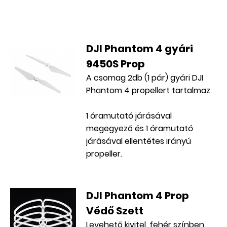
DJI Phantom 4 gyári
9450S Prop
A csomag 2db (1 pár) gyári DJI
Phantom 4 propellert tartalmaz
1 óramutató járásával
megegyező és 1 óramutató
járásával ellentétes irányú
propeller.
DJI Phantom 4 Prop
Védő Szett
Levehető kivitel, fehér színben