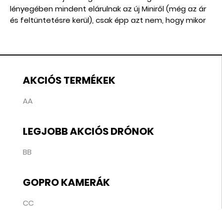
lényegében mindent elárulnak az új Miniről (még az ár
és feltüntetésre kerül), csak épp azt nem, hogy mikor
jelenik meg hivatalosan.
AKCIÓS TERMÉKEK
AA
LEGJOBB AKCIÓS DRÓNOK
BB
GOPRO KAMERÁK
CC