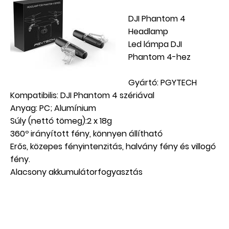
DJI Phantom 4
Headlamp
Led lámpa DJI
Phantom 4-hez
Gyártó: PGYTECH
Kompatibilis: DJI Phantom 4 szériával
Anyag: PC; Alumínium
Súly (nettó tömeg):2 x 18g
360º irányított fény, könnyen állítható
Erős, közepes fényintenzitás, halvány fény és villogó
fény.
Alacsony akkumulátorfogyasztás