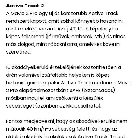
Active Track 2
A Mavic 2 Pro egy új és korszerűbb Active Track
rendszert kapott, amit sokkal könnyebb használni,
mint az előző verziót. Az új AT több képalanyt is
képes felismerni (járművek, emberek, stb.) és nincs
más dolgod, mint rábökni arra, amelyiket követni
szeretnéd.
10 akadályelkerülő érzékelőjének köszönhetően a
drón valamivel zsúfoltabb helyeken is képes
biztonságosan repülni. Active Track módban a Mavic
2 Pro alapértelmezettként SAFE (biztonságos)
módban indul el, ami csökkenti a készülék
sebességét (azonban ez kikapcsolható).
Fontos megjegyezni, hogy az akadályelkerülés nem
működik 40 km/h-s sebesség felett, és hogy az
oldalsó akadályérzékelők csak Active Track, Tripod,