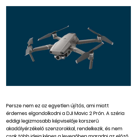
Persze nem ez az egyetlen újítás, ami miatt
érdemes elgondolkodni a DJI Mavic 2 Prón. A széria
eddigi legizmosabb képviselője korszerű
akadályérzékelő szenzorokkal, rendelkezik, és nem
csak több ideig képes a levegőben maradni az előző