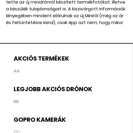
tette az új minidrónról készített termékfotókat, illetve
a készülék tulajdonságait is. A kiszivárgott információk
lényegében mindent elárulnak az új Miniről (még az ár
és feltüntetésre kerül), csak épp azt nem, hogy mikor
jelenik meg hivatalosan.
AKCIÓS TERMÉKEK
AA
LEGJOBB AKCIÓS DRÓNOK
BB
GOPRO KAMERÁK
CC