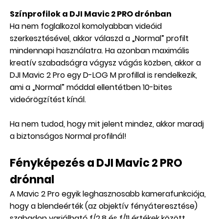
Színprofilok a DJI Mavic 2 PRO drónban
Ha nem foglalkozol komolyabban videóid
szerkesztésével, akkor válaszd a „Normal” profilt
mindennapi használatra. Ha azonban maximális
kreatív szabadságra vágysz vágás közben, akkor a
DJI Mavic 2 Pro egy D-LOG M profillal is rendelkezik,
ami a „Normal” móddal ellentétben 10-bites
videórögzítést kínál.
Ha nem tudod, hogy mit jelent mindez, akkor maradj
a biztonságos Normal profilnál!
Fényképezés a DJI Mavic 2 PRO
drónnal
A Mavic 2 Pro egyik leghasznosabb kamerafunkciója,
hogy a blendeérték (az objektív fényáteresztése)
szabadon variálható f/2,8 és f/11 értékek között.