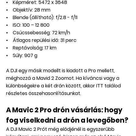
• Képméret: 5472 x 3648
• Objektív: 28 mm
• Blende (állítható): f/2.8 - f/11
• ISO: 100 – 12 800
• Csúcssebesség: 72 km/h
• Átlagos repülési idő: 31 perc
• Reptávolság: 17 km
• Súly: 907 g
A DJI egy másik modellt is kiadott a Pro mellett,
méghozzá a Mavid 2 Zoomot. Ha kíváncsi vagy a
különbségekre a két drón között, akkor
ITT
találod
részletes összehasonlításunkat.
A Mavic 2 Pro drón vásárlás: hogy
fog viselkedni a drón a levegőben?
A DJI Mavic 2 Prót még elődjénél is egyszerűbb