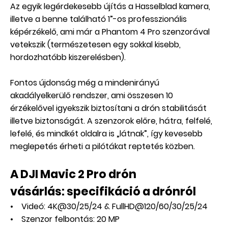
Az egyik legérdekesebb újítás a Hasselblad kamera,
illetve a benne található 1”-os professzionális
képérzékelő, ami már a Phantom 4 Pro szenzorával
vetekszik (természetesen egy sokkal kisebb,
hordozhatóbb kiszerelésben).
Fontos újdonság még a mindenirányú
akadályelkerülő rendszer, ami összesen 10
érzékelővel igyekszik biztosítani a drón stabilitását
illetve biztonságát. A szenzorok előre, hátra, felfelé,
lefelé, és mindkét oldalra is „látnak”, így kevesebb
meglepetés érheti a pilótákat reptetés közben.
A DJI Mavic 2 Pro drón
vásárlás: specifikáció a drónról
• Videó: 4K@30/25/24 & FullHD@120/60/30/25/24
• Szenzor felbontás: 20 MP