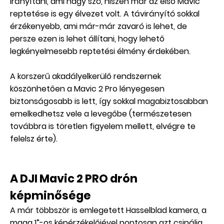
irányítani, ami nagy szó, hiszen már az első Mavic
reptetése is egy élvezet volt. A távirányító sokkal
érzékenyebb, ami már-már zavaró is lehet, de
persze ezen is lehet állítani, hogy lehető
legkényelmesebb reptetési élmény érdekében.
A korszerű akadályelkerülő rendszernek
köszönhetően a Mavic 2 Pro lényegesen
biztonságosabb is lett, így sokkal magabiztosabban
emelkedhetsz vele a levegőbe (természetesen
továbbra is töretlen figyelem mellett, elvégre te
felelsz érte).
A DJI Mavic 2 PRO drón
képminősége
A már többször is emlegetett Hasselblad kamera, a
maga 1”-os képérzékelőjével pontosan azt csinálja,