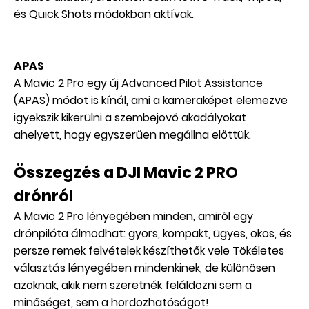
és Quick Shots módokban aktívak.
APAS
A Mavic 2 Pro egy új Advanced Pilot Assistance
(APAS) módot is kínál, ami a kameraképet elemezve
igyekszik kikerülni a szembejövő akadályokat
ahelyett, hogy egyszerűen megállna előttük.
Összegzés a DJI Mavic 2 PRO
drónról
A Mavic 2 Pro lényegében minden, amiről egy
drónpilóta álmodhat: gyors, kompakt, ügyes, okos, és
persze remek felvételek készíthetők vele Tökéletes
választás lényegében mindenkinek, de különösen
azoknak, akik nem szeretnék feláldozni sem a
minőséget, sem a hordozhatóságot!