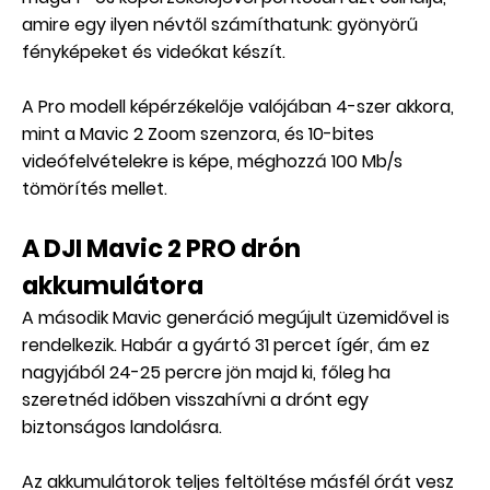
amire egy ilyen névtől számíthatunk: gyönyörű
fényképeket és videókat készít.
A Pro modell képérzékelője valójában 4-szer akkora,
mint a Mavic 2 Zoom szenzora, és 10-bites
videófelvételekre is képe, méghozzá 100 Mb/s
tömörítés mellet.
A DJI Mavic 2 PRO drón
akkumulátora
A második Mavic generáció megújult üzemidővel is
rendelkezik. Habár a gyártó 31 percet ígér, ám ez
nagyjából 24-25 percre jön majd ki, főleg ha
szeretnéd időben visszahívni a drónt egy
biztonságos landolásra.
Az akkumulátorok teljes feltöltése másfél órát vesz