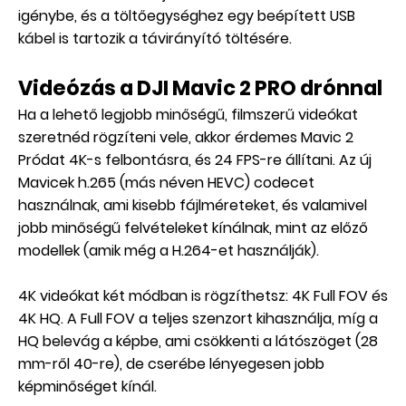
igénybe, és a töltőegységhez egy beépített USB
kábel is tartozik a távirányító töltésére.
Videózás a DJI Mavic 2 PRO drónnal
Ha a lehető legjobb minőségű, filmszerű videókat
szeretnéd rögzíteni vele, akkor érdemes Mavic 2
Pródat 4K-s felbontásra, és 24 FPS-re állítani. Az új
Mavicek h.265 (más néven HEVC) codecet
használnak, ami kisebb fájlméreteket, és valamivel
jobb minőségű felvételeket kínálnak, mint az előző
modellek (amik még a H.264-et használják).
4K videókat két módban is rögzíthetsz: 4K Full FOV és
4K HQ. A Full FOV a teljes szenzort kihasználja, míg a
HQ belevág a képbe, ami csökkenti a látószöget (28
mm-ről 40-re), de cserébe lényegesen jobb
képminőséget kínál.