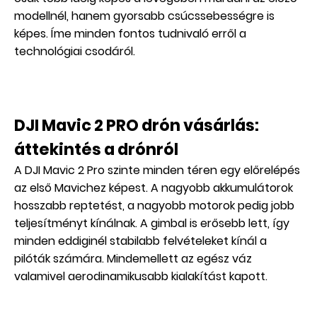
modellnél, hanem gyorsabb csúcssebességre is
képes. Íme minden fontos tudnivaló erről a
technológiai csodáról.
DJI Mavic 2 PRO drón vásárlás:
áttekintés a drónról
A DJI Mavic 2 Pro szinte minden téren egy előrelépés
az első Mavichez képest. A nagyobb akkumulátorok
hosszabb reptetést, a nagyobb motorok pedig jobb
teljesítményt kínálnak. A gimbal is erősebb lett, így
minden eddiginél stabilabb felvételeket kínál a
pilóták számára. Mindemellett az egész váz
valamivel aerodinamikusabb kialakítást kapott.