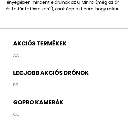
lényegében mindent elárulnak az új Miniről (még az ár
és feltüntetésre kerül), csak épp azt nem, hogy mikor
jelenik meg hivatalosan.
AKCIÓS TERMÉKEK
AA
LEGJOBB AKCIÓS DRÓNOK
BB
GOPRO KAMERÁK
CC