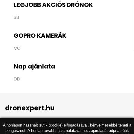
LEGJOBB AKCIÓS DRÓNOK
BB
GOPRO KAMERÁK
CC
Nap ajánlata
DD
dronexpert.hu
A honlapon használt sütik (cookie) elfogadásával, kényelmesebbé teheti a
böngészést. A honlap további használatával hozzájárulását adja a sütik