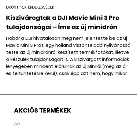
DRÓN HÍREK, ÉRDEKESSÉGEK
Kiszivárogtak a DJI Mavic Mini 3 Pro
tulajdonságai – Íme az új minidrón
Habár a DJI hivatalosan még nem jelentette be az új
Mavic Mini 3 Prót, egy holland viszonteladó nyilvánossá
tette az új minidrónról készített termékfotókat, illetve
a készülék tulajdonságait is. A kiszivárgott információk
lényegében mindent elárulnak az új Miniről (még az ár
és feltüntetésre kerül), csak épp azt nem, hogy mikor
jelenik meg hivatalosan.
AKCIÓS TERMÉKEK
AA