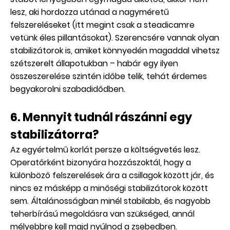
lesz, aki hordozza utánad a nagyméretű
felszereléseket (itt megint csak a steadicamre
vetünk éles pillantásokat). Szerencsére vannak olyan
stabilizátorok is, amiket könnyedén magaddal vihetsz
szétszerelt állapotukban – habár egy ilyen
összeszerelése szintén időbe telik, tehát érdemes
begyakorolni szabadidődben.
6. Mennyit tudnál rászánni egy
stabilizátorra?
Az egyértelmű korlát persze a költségvetés lesz.
Operatőrként bizonyára hozzászoktál, hogy a
különböző felszerelések ára a csillagok között jár, és
nincs ez másképp a minőségi stabilizátorok között
sem. Általánosságban minél stabilabb, és nagyobb
teherbírású megoldásra van szükséged, annál
mélyebbre kell majd nyúlnod a zsebedben.