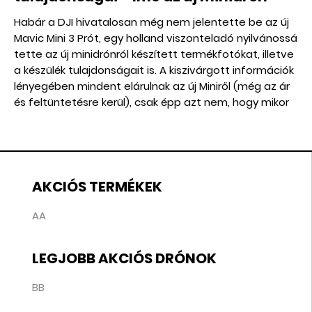
Habár a DJI hivatalosan még nem jelentette be az új
Mavic Mini 3 Prót, egy holland viszonteladó nyilvánossá
tette az új minidrónról készített termékfotókat, illetve
a készülék tulajdonságait is. A kiszivárgott információk
lényegében mindent elárulnak az új Miniről (még az ár
és feltüntetésre kerül), csak épp azt nem, hogy mikor
jelenik meg hivatalosan.
AKCIÓS TERMÉKEK
AA
LEGJOBB AKCIÓS DRÓNOK
BB