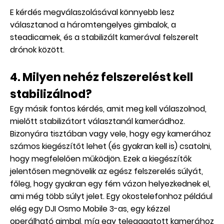
E kérdés megválaszolásával könnyebb lesz
választanod a háromtengelyes gimbalok, a
steadicamek, és a stabilizált kamerával felszerelt
drónok között.
4. Milyen nehéz felszerelést kell
stabilizálnod?
Egy másik fontos kérdés, amit meg kell válaszolnod,
mielőtt stabilizátort választanál kamerádhoz.
Bizonyára tisztában vagy vele, hogy egy kamerához
számos kiegészítőt lehet (és gyakran kell is) csatolni,
hogy megfelelően működjön. Ezek a kiegészítők
jelentősen megnövelik az egész felszerelés súlyát,
főleg, hogy gyakran egy fém vázon helyezkednek el,
ami még több súlyt jelet. Egy okostelefonhoz például
elég egy DJI Osmo Mobile 3-as, egy kézzel
operálható gimbal, míg egy teleaggatott kamerához