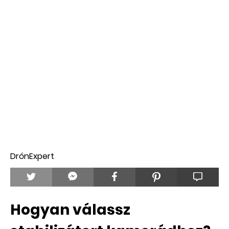
DrónExpert
Hogyan válassz