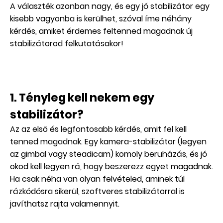
A választék azonban nagy, és egy jó stabilizátor egy
kisebb vagyonba is kerülhet, szóval íme néhány
kérdés, amiket érdemes feltenned magadnak új
stabilizátorod felkutatásakor!
1. Tényleg kell nekem egy
stabilizátor?
Az az első és legfontosabb kérdés, amit fel kell
tenned magadnak. Egy kamera-stabilizátor (legyen
az gimbal vagy steadicam) komoly beruházás, és jó
okod kell legyen rá, hogy beszerezz egyet magadnak.
Ha csak néha van olyan felvételed, aminek túl
rázkódósra sikerül, szoftveres stabilizátorral is
javíthatsz rajta valamennyit.