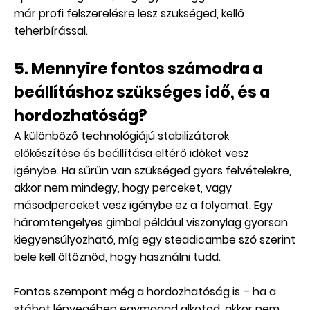
már profi felszerelésre lesz szükséged, kellő
teherbírással.
5. Mennyire fontos számodra a
beállításhoz szükséges idő, és a
hordozhatóság?
A különböző technológiájú stabilizátorok
előkészítése és beállítása eltérő időket vesz
igénybe. Ha sűrűn van szükséged gyors felvételekre,
akkor nem mindegy, hogy perceket, vagy
másodperceket vesz igénybe ez a folyamat. Egy
háromtengelyes gimbal például viszonylag gyorsan
kiegyensúlyozható, míg egy steadicambe szó szerint
bele kell öltöznöd, hogy használni tudd.
Fontos szempont még a hordozhatóság is – ha a
stábot lényegében egymagad alkotod, akkor nem