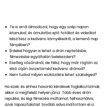
Te is arról álmodozol, hogy egy szép napon
kitanulod, és ámulatba ejtő fotókat és videókat
készítesz a kedvenc környékedről, a lemenő nap
fényében?
Érdekel hogyan is lehet a drón reptetésbe,
filmezésbe egyáltalán belekezdeni?
Esetleg vásárolnál, de félsz, hogy már rögtön az
első útján összetörnéd kedvenc drónod?
Nem tudod milyen eszközökre lehet szükséged?
Ha ezek, és ehhez hasonló kérdések foglalkoztatnak,
akkor a megfelelő helyen jársz. Több éves drón
repülési, és légi filmezési múltamat felhasználva,
azok tapasztalatait tovább adva indítottam el a