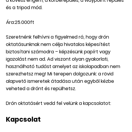
a kövess engem, a körberepülés, a waypoint repülés
és a tripod mód.
Ára:25.000ft
Szeretnénk felhívni a figyelmed rá, hogy drón
oktatásunknak nem célja hivatalos képesítést
biztosítani számodra – képzésünk papírt vagy
igazolást nem ad. Ad viszont olyan gyakorlati,
használható tudást amelyet az iskolapadban nem
szerezhetsz meg! Mi terepen dolgozunk: a rövid
alapvető ismeretek átadása után egyből kézbe
veheted a drónt és repülhetsz.
Drón oktatásért vedd fel velünk a kapcsolatot:
Kapcsolat