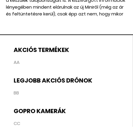
a készülék tulajdonságait is. A kiszivárgott információk
lényegében mindent elárulnak az új Miniről (még az ár
és feltüntetésre kerül), csak épp azt nem, hogy mikor
jelenik meg hivatalosan.
AKCIÓS TERMÉKEK
AA
LEGJOBB AKCIÓS DRÓNOK
BB
GOPRO KAMERÁK
CC