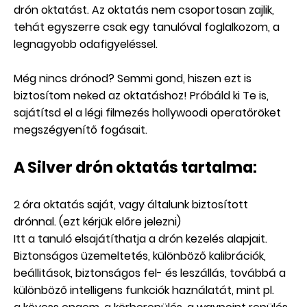
drón oktatást. Az oktatás nem csoportosan zajlik,
tehát egyszerre csak egy tanulóval foglalkozom, a
legnagyobb odafigyeléssel.
Még nincs drónod? Semmi gond, hiszen ezt is
biztosítom neked az oktatáshoz! Próbáld ki Te is,
sajátítsd el a légi filmezés hollywoodi operatőröket
megszégyenítő fogásait.
A Silver drón oktatás tartalma:
2 óra oktatás saját, vagy általunk biztosított
drónnal. (ezt kérjük előre jelezni)
Itt a tanuló elsajátíthatja a drón kezelés alapjait.
Biztonságos üzemeltetés, különböző kalibrációk,
beállitások, biztonságos fel- és leszállás, továbbá a
különböző intelligens funkciók haználatát, mint pl.