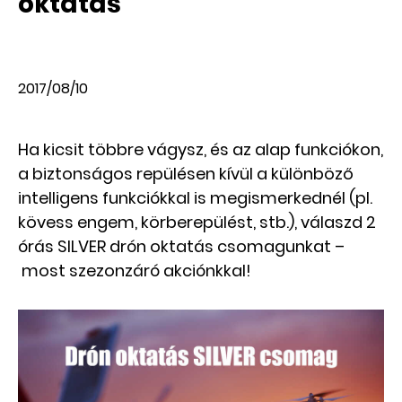
oktatás
2017/08/10
Ha kicsit többre vágysz, és az alap funkciókon,
a biztonságos repülésen kívül a különböző
intelligens funkciókkal is megismerkednél (pl.
kövess engem, körberepülést, stb.), válaszd 2
órás SILVER drón oktatás csomagunkat –
most szezonzáró akciónkkal!