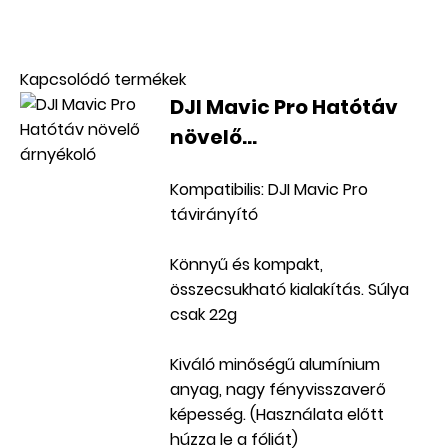
AKCIÓS
Kapcsolódó termékek
DJI Mavic Pro Hatótáv
növelő...
Kompatibilis: DJI Mavic Pro
távirányító
Könnyű és kompakt,
összecsukható kialakítás. Súlya
csak 22g
Kiváló minőségű alumínium
anyag, nagy fényvisszaverő
képesség. (Használata előtt
húzza le a fóliát)