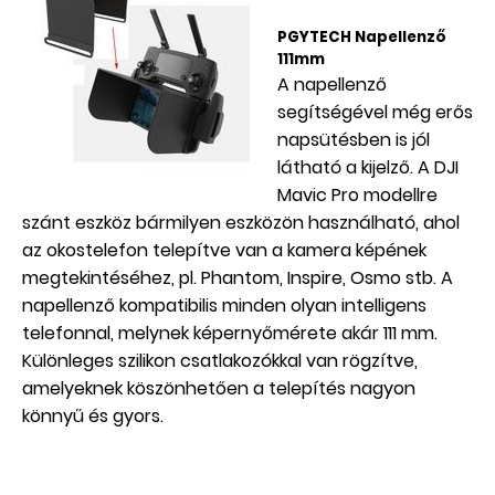
PGYTECH Napellenző
111mm
A napellenző
segítségével még erős
napsütésben is jól
látható a kijelző. A DJI
Mavic Pro modellre
szánt eszköz bármilyen eszközön használható, ahol
az okostelefon telepítve van a kamera képének
megtekintéséhez, pl. Phantom, Inspire, Osmo stb. A
napellenző kompatibilis minden olyan intelligens
telefonnal, melynek képernyőmérete akár 111 mm.
Különleges szilikon csatlakozókkal van rögzítve,
amelyeknek köszönhetően a telepítés nagyon
könnyű és gyors.