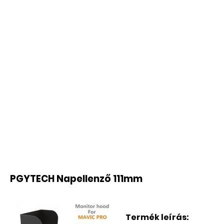
PGYTECH Napellenző 111mm
Termék leírás: