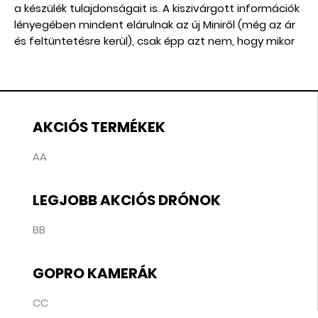
a készülék tulajdonságait is. A kiszivárgott információk
lényegében mindent elárulnak az új Miniről (még az ár
és feltüntetésre kerül), csak épp azt nem, hogy mikor
jelenik meg hivatalosan.
AKCIÓS TERMÉKEK
AA
LEGJOBB AKCIÓS DRÓNOK
BB
GOPRO KAMERÁK
CC