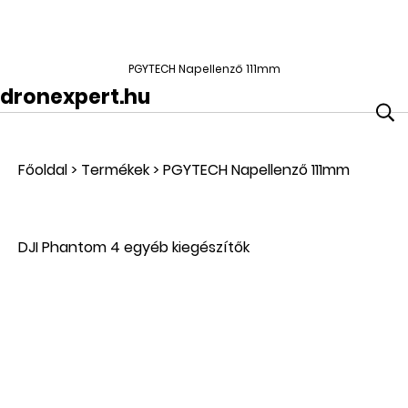
PGYTECH Napellenző 111mm
dronexpert.hu
Főoldal
>
Termékek
>
PGYTECH Napellenző 111mm
DJI Phantom 4 egyéb kiegészítők