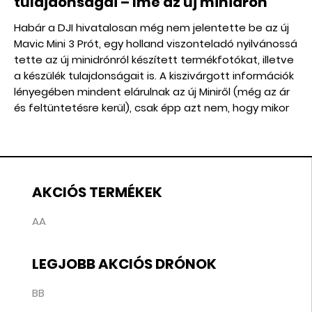
tulajdonságai – Íme az új minidrón
Habár a DJI hivatalosan még nem jelentette be az új
Mavic Mini 3 Prót, egy holland viszonteladó nyilvánossá
tette az új minidrónról készített termékfotókat, illetve
a készülék tulajdonságait is. A kiszivárgott információk
lényegében mindent elárulnak az új Miniről (még az ár
és feltüntetésre kerül), csak épp azt nem, hogy mikor
jelenik meg hivatalosan.
AKCIÓS TERMÉKEK
AA
LEGJOBB AKCIÓS DRÓNOK
BB