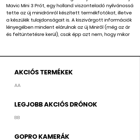
Mavic Mini 3 Prót, egy holland viszonteladó nyilvánossá
tette az új minidrónról készített termékfotókat, illetve
a készülék tulajdonságait is. A kiszivárgott információk
lényegében mindent elárulnak az új Miniről (még az ár
és feltüntetésre kerül), csak épp azt nem, hogy mikor
jelenik meg hivatalosan.
AKCIÓS TERMÉKEK
AA
LEGJOBB AKCIÓS DRÓNOK
BB
GOPRO KAMERÁK