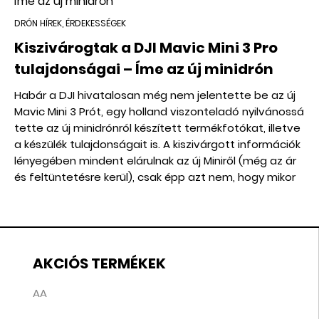
DRÓN HÍREK, ÉRDEKESSÉGEK
Kiszivárogtak a DJI Mavic Mini 3 Pro
tulajdonságai – Íme az új minidrón
Habár a DJI hivatalosan még nem jelentette be az új
Mavic Mini 3 Prót, egy holland viszonteladó nyilvánossá
tette az új minidrónról készített termékfotókat, illetve
a készülék tulajdonságait is. A kiszivárgott információk
lényegében mindent elárulnak az új Miniről (még az ár
és feltüntetésre kerül), csak épp azt nem, hogy mikor
jelenik meg hivatalosan.
AKCIÓS TERMÉKEK
AA