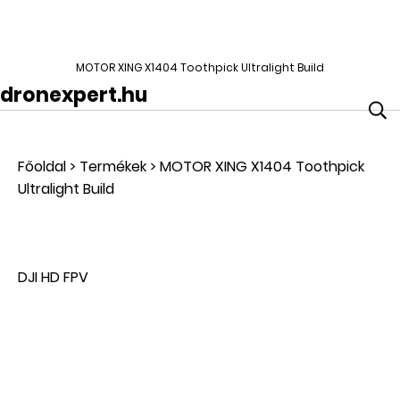
MOTOR XING X1404 Toothpick Ultralight Build
dronexpert.hu
Főoldal
>
Termékek
>
MOTOR XING X1404 Toothpick
Ultralight Build
DJI HD FPV