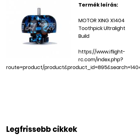
Termék leírás:
MOTOR XING X1404
Toothpick Ultralight
Build
https://www.iflight-
rc.com/index.php?
route=product/product&product_id=895&search=14
AKCIÓS
Legfrissebb cikkek