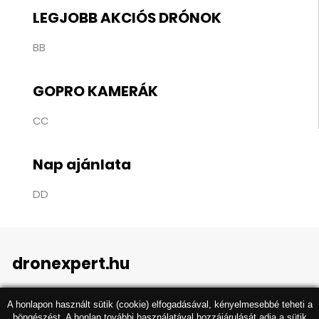
LEGJOBB AKCIÓS DRÓNOK
BB
GOPRO KAMERÁK
CC
Nap ajánlata
DD
dronexpert.hu
A honlapon használt sütik (cookie) elfogadásával, kényelmesebbé teheti a
böngészést. A honlap további használatával hozzájárulását adja a sütik