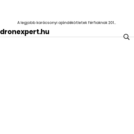
A legjobb karácsonyi ajándékötletek férfiaknak 2018-ban|DroneXpert
dronexpert.hu