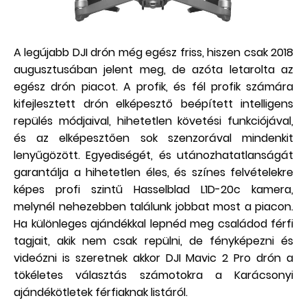
A legújabb DJI drón még egész friss, hiszen csak 2018
augusztusában jelent meg, de azóta letarolta az
egész drón piacot. A profik, és fél profik számára
kifejlesztett drón elképesztő beépített intelligens
repülés módjaival, hihetetlen követési funkciójával,
és az elképesztően sok szenzorával mindenkit
lenyűgözött. Egyediségét, és utánozhatatlanságát
garantálja a hihetetlen éles, és színes felvételekre
képes profi szintű Hasselblad L1D-20c kamera,
melynél nehezebben találunk jobbat most a piacon.
Ha különleges ajándékkal lepnéd meg családod férfi
tagjait, akik nem csak repülni, de fényképezni és
videózni is szeretnek akkor DJI Mavic 2 Pro drón a
tökéletes választás számotokra a Karácsonyi
ajándékötletek férfiaknak listáról.