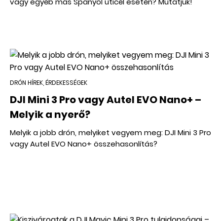
vagy egyéb más Spanyol uticél esetén? Mutatjuk!
DRÓN HÍREK, ÉRDEKESSÉGEK
DJI Mini 3 Pro vagy Autel EVO Nano+ –
Melyik a nyerő?
Melyik a jobb drón, melyiket vegyem meg: DJI Mini 3 Pro
vagy Autel EVO Nano+ összehasonlítás?