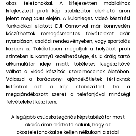
okos telefonokkal. A kifejezetten mobilokhoz
kifejlesztett profi kép stabilizátor elérhető áron
jelent meg 2018 elején. A különleges videó készítési
funkciókkal ellátott DJI Osmo-val már könnyedén
készíthettek remegésmentes felvételeket akár
nyaraláson, családi rendezvényeken, vagy sportolás
közben is. Tökéletesen megállják a helyüket profi
szinteken is. Könnyű kezelhetősége, és 15 óráig tartó
akkumulátor ideje miatt tökéletes kiegészítővé
válhat a videó készítés szerelmeseinek életében.
Válaszd a karácsonyi ajándékötletek férfiaknak
listánkról ezt a kép stabilizátort, ha a
megajándékozott szeret a telefonjával minőségi
felvételeket készíteni.
A legújabb csúcskategóriás képstabilizátor most
akciós áron elérhető nálunk, hogy az
okostelefonokkal se kelljen nélkülözni a stabil