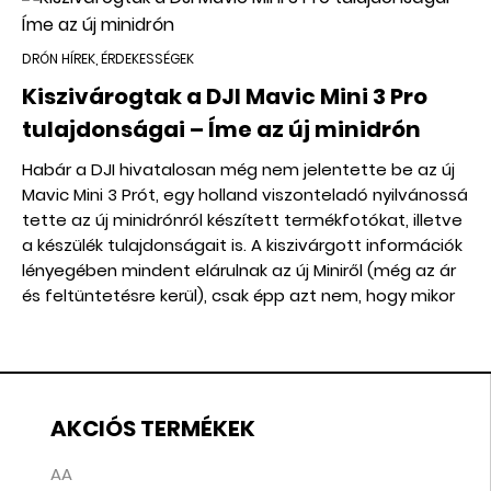
DRÓN HÍREK, ÉRDEKESSÉGEK
Kiszivárogtak a DJI Mavic Mini 3 Pro
tulajdonságai – Íme az új minidrón
Habár a DJI hivatalosan még nem jelentette be az új
Mavic Mini 3 Prót, egy holland viszonteladó nyilvánossá
tette az új minidrónról készített termékfotókat, illetve
a készülék tulajdonságait is. A kiszivárgott információk
lényegében mindent elárulnak az új Miniről (még az ár
és feltüntetésre kerül), csak épp azt nem, hogy mikor
jelenik meg hivatalosan.
AKCIÓS TERMÉKEK
AA