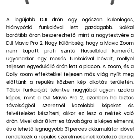
A legújabb DJI drón egy egészen különleges,
hiánypótló funkcióval lett gazdagabb. Sokkal
barátibb áron beszerezhető, mint a nagytestvére a
DJI Mavic Pro 2. Nagy különbség, hogy a Mavic Zoom
nem kapott profi szintű Hasselblad kamerát,
ugyanakkor egy mesés funkcióval bővült, mellyel
teljesen egyedülálló drón lett a piacon. A zoom, és a
Dolly zoom effektekkel teljesen más világ nyílt meg
előttünk a repülés közben kép alkotás területén.
Többi funkcióját tekintve nagyjából ugyan azokra
képes, mint a DJI Mavic Pro 2, azonban ha biztos
távolságból szeretnél közelebbi képeket és
felvételeket készíteni, akkor ez lesz a nektek való
drón. Mivel akár 8 km-es távolságra is képes elmenni,
és a lehető legnagyobb 31 perces akkumulátor idővel
rendelkezik a repülés szerelmeseinek kötelező darab.