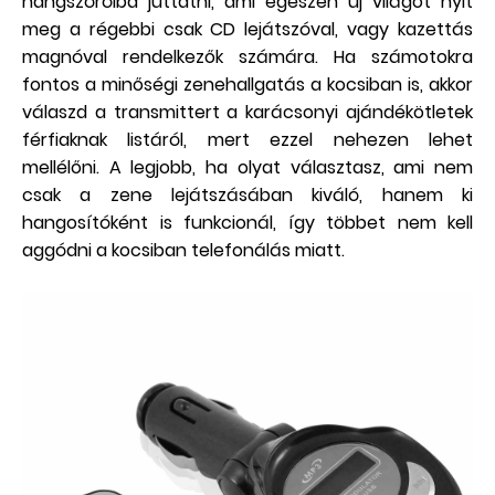
hangszóróiba juttatni, ami egészen új világot nyit
meg a régebbi csak CD lejátszóval, vagy kazettás
magnóval rendelkezők számára. Ha számotokra
fontos a minőségi zenehallgatás a kocsiban is, akkor
válaszd a transmittert a karácsonyi ajándékötletek
férfiaknak listáról, mert ezzel nehezen lehet
mellélőni. A legjobb, ha olyat választasz, ami nem
csak a zene lejátszásában kiváló, hanem ki
hangosítóként is funkcionál, így többet nem kell
aggódni a kocsiban telefonálás miatt.