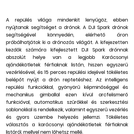
A repülés világa mindenkit lenyűgöz, ebben
nyújtanak segítséget a drónok. A DJI Spark drónok
segítségével könnyedén, elérhető áron
próbálhatjátok ki a drónozás világát. A kifejezetten
kezdők számára kifejlesztett DJI Spark drónnak
abszolút helye van a legjobb Karácsonyi
ajándékötletek férfiaknak listán, hiszen egyszerű
vezérlésével, és 15 perces repülési idejével tökéletes
belépőt nyújt a drón reptetéshez. Az intelligens
repülési funkciókkal, gyönyörű képminőséggel és
mechanikus gimballal ezen kívül arcfelismerő
funkcióval, automatikus szűrőkkel és szerkesztési
sablonokkal is rendelkezik, valamint egyszerű vezérlés
és gyors üzembe helyezés jellemzi. Tökéletes
választás a karácsonyi ajándékötletek férfiaknak
listáról, mellyel nem lőhetsz mellé.