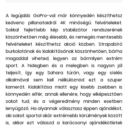
A legújabb GoPro-val már könnyedén készíthetsz
kedvenc pillanataidról 4K minőségű felvételeket.
Sokkal fejlettebb kép stabilizátor rendszerének
köszönhetően még élesebb, és remegés mentesebb
felvételeket készíthetsz akció közben. Strapabíró
burkolatának és kialakításának köszönhetően, bárha
magaddal viheted, legyen az bármilyen extrém
sport. A hidegben és a melegben is nagyon jól
teljesít, így egy Sahara túrán, vagy egy síelés
alkalmával sem kell nélkülöznöd ezt a szuper
kamerát. Kialakítása miatt egy kisebb zsebben is
könnyedén elfér, annak ellenére, hogy elképesztően
sokat tud, és a végeredmény minden esetben
lenyűgöző. Ha olyannak választasz éppen ajándékot,
aki sokat sportol akár extrémebb körülmények között
is, akkor ezt válaszd a karácsonyi ajándékötletek