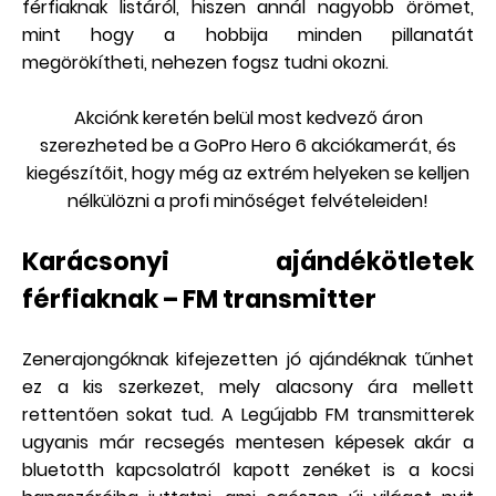
férfiaknak listáról, hiszen annál nagyobb örömet,
mint hogy a hobbija minden pillanatát
megörökítheti, nehezen fogsz tudni okozni.
Akciónk keretén belül most kedvező áron
szerezheted be a GoPro Hero 6 akciókamerát, és
kiegészítőit, hogy még az extrém helyeken se kelljen
nélkülözni a profi minőséget felvételeiden!
Karácsonyi ajándékötletek
férfiaknak – FM transmitter
Zenerajongóknak kifejezetten jó ajándéknak tűnhet
ez a kis szerkezet, mely alacsony ára mellett
rettentően sokat tud. A Legújabb FM transmitterek
ugyanis már recsegés mentesen képesek akár a
bluetotth kapcsolatról kapott zenéket is a kocsi