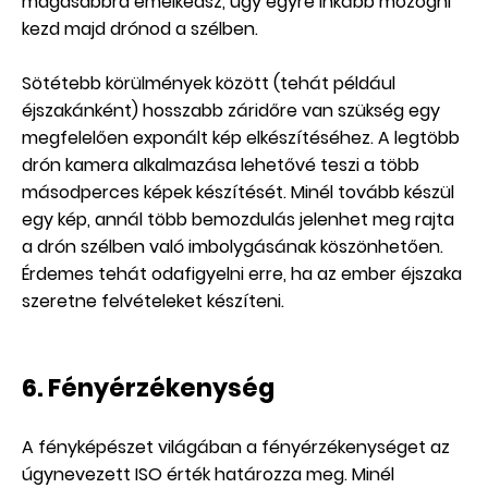
magasabbra emelkedsz, úgy egyre inkább mozogni
kezd majd drónod a szélben.
Sötétebb körülmények között (tehát például
éjszakánként) hosszabb záridőre van szükség egy
megfelelően exponált kép elkészítéséhez. A legtöbb
drón kamera alkalmazása lehetővé teszi a több
másodperces képek készítését. Minél tovább készül
egy kép, annál több bemozdulás jelenhet meg rajta
a drón szélben való imbolygásának köszönhetően.
Érdemes tehát odafigyelni erre, ha az ember éjszaka
szeretne felvételeket készíteni.
6. Fényérzékenység
A fényképészet világában a fényérzékenységet az
úgynevezett ISO érték határozza meg. Minél