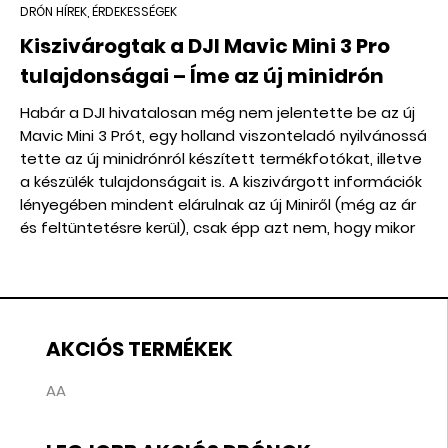
DRÓN HÍREK, ÉRDEKESSÉGEK
Kiszivárogtak a DJI Mavic Mini 3 Pro
tulajdonságai – Íme az új minidrón
Habár a DJI hivatalosan még nem jelentette be az új
Mavic Mini 3 Prót, egy holland viszonteladó nyilvánossá
tette az új minidrónról készített termékfotókat, illetve
a készülék tulajdonságait is. A kiszivárgott információk
lényegében mindent elárulnak az új Miniről (még az ár
és feltüntetésre kerül), csak épp azt nem, hogy mikor
jelenik meg hivatalosan.
AKCIÓS TERMÉKEK
AA