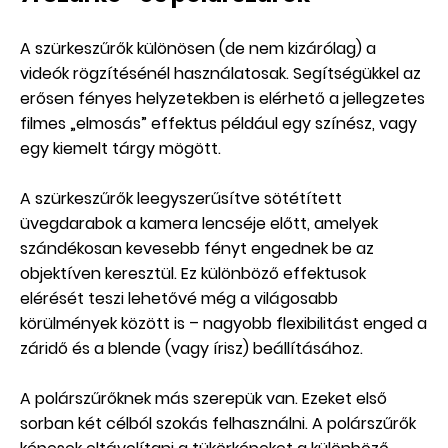
A szürkeszűrők különösen (de nem kizárólag) a
videók rögzítésénél használatosak. Segítségükkel az
erősen fényes helyzetekben is elérhető a jellegzetes
filmes „elmosás” effektus például egy színész, vagy
egy kiemelt tárgy mögött.
A szürkeszűrők leegyszerűsítve sötétített
üvegdarabok a kamera lencséje előtt, amelyek
szándékosan kevesebb fényt engednek be az
objektíven keresztül. Ez különböző effektusok
elérését teszi lehetővé még a világosabb
körülmények között is – nagyobb flexibilitást enged a
záridő és a blende (vagy írisz) beállításához.
A polárszűrőknek más szerepük van. Ezeket első
sorban két célból szokás felhasználni. A polárszűrők