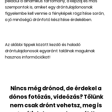
például a dinamikus tartomány, a képzaj és más
szempontok is, amiket egy dróntulajdonosnak
figyelembe kell vennie a fényképek rögzítése során,
a jó minőségű drónfotó készítése érdekében.
Az alábbi tippek között kezdő és haladó
dróntulajdonosok egyaránt találnak maguknak
hasznos információkat!
Nincs még drónod, de érdekel a
dónos fotózás, videózás? Tőlünk
nem csak drónt vehetsz, meg is