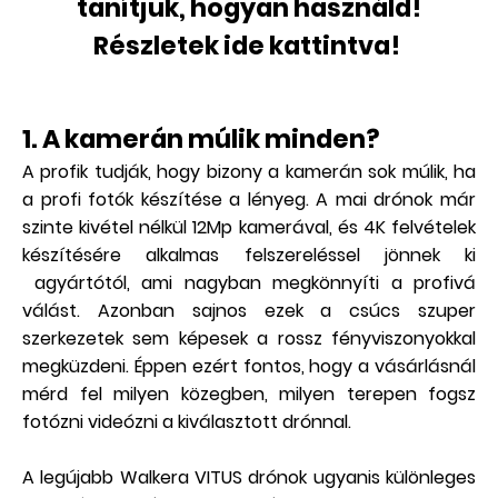
tanítjuk, hogyan használd!
Részletek ide kattintva!
1. A kamerán múlik minden?
A profik tudják, hogy bizony a kamerán sok múlik, ha
a profi fotók készítése a lényeg. A mai drónok már
szinte kivétel nélkül 12Mp kamerával, és 4K felvételek
készítésére alkalmas felszereléssel jönnek ki
agyártótól, ami nagyban megkönnyíti a profivá
válást. Azonban sajnos ezek a csúcs szuper
szerkezetek sem képesek a rossz fényviszonyokkal
megküzdeni. Éppen ezért fontos, hogy a vásárlásnál
mérd fel milyen közegben, milyen terepen fogsz
fotózni videózni a kiválasztott drónnal.
A legújabb Walkera VITUS drónok ugyanis különleges