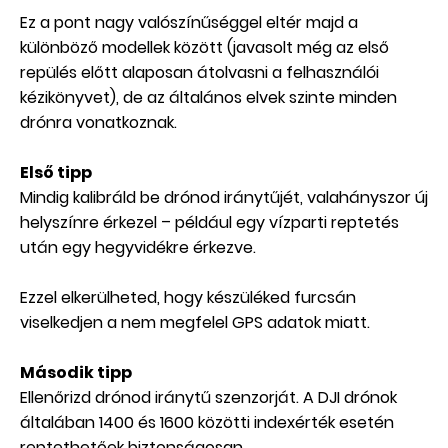
Ez a pont nagy valószínűséggel eltér majd a
különböző modellek között (javasolt még az első
repülés előtt alaposan átolvasni a felhasználói
kézikönyvet), de az általános elvek szinte minden
drónra vonatkoznak.
Első tipp
Mindig kalibráld be drónod iránytűjét, valahányszor új
helyszínre érkezel – például egy vízparti reptetés
után egy hegyvidékre érkezve.
Ezzel elkerülheted, hogy készüléked furcsán
viselkedjen a nem megfelel GPS adatok miatt.
Második tipp
Ellenőrizd drónod iránytű szenzorját. A DJI drónok
általában 1400 és 1600 közötti indexérték esetén
reptethetőek biztonságosan.