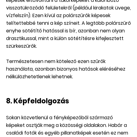
képesek eltávolítani a tükörképeket a különböző
visszatükröződő felületekről (például kirakatok üvege,
vízfelszín). Ezen kívül az polárszűrők képesek
telítettebbé tenni a kép színeit. A legtöbb polárszűrő
enyhe sötétítő hatással is bír, azonban nem olyan
drasztikussal, mint a külön sötétítésre kifejlesztett
szürkeszűrők.
Természetesen nem kötelező ezen szűrők
használata, azonban bizonyos hatások eléréséhez
nélkülözhetetlenek lehetnek.
8. Képfeldolgozás
Sokan közvetlenül a fényképezőből származó
képeket osztják meg a közösségi oldalakon. Habár a
családi fotók és egyéb pillanatképek esetén ez nem