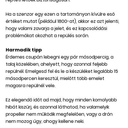
Ha a szenzor egy ezen a tartományon kívülre eső
értéket mutat (például 1800-at), akkor ez azt jelenti,
hogy valami zavarja a jelet, és ez kapcsolódási
problémákat okozhat a repülés során.
Harmadik tipp
Érdemes csupán lebegni egy pár másodpercig, a
talaj közelében, ahelyett, hogy azonnal feljebb
repülnél. Emelgesd fel és le a készüléket legalább 15
másodpercen keresztül, mielőtt több emelet
magasra repülnél vele.
Ez elegendő időt ad majd, hogy minden komolyabb
hibát kiszűrj, és azonnal láthatod, ha valamelyik
propeller nem működik megfelelően, vagy a drón
nem mozog úgy, ahogy kellene neki.