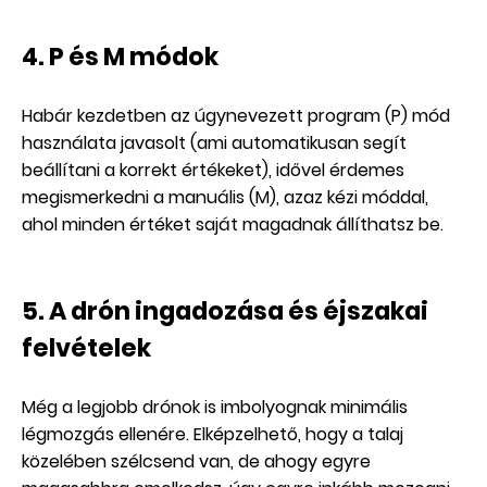
4. P és M módok
Habár kezdetben az úgynevezett program (P) mód
használata javasolt (ami automatikusan segít
beállítani a korrekt értékeket), idővel érdemes
megismerkedni a manuális (M), azaz kézi móddal,
ahol minden értéket saját magadnak állíthatsz be.
5. A drón ingadozása és éjszakai
felvételek
Még a legjobb drónok is imbolyognak minimális
légmozgás ellenére. Elképzelhető, hogy a talaj
közelében szélcsend van, de ahogy egyre