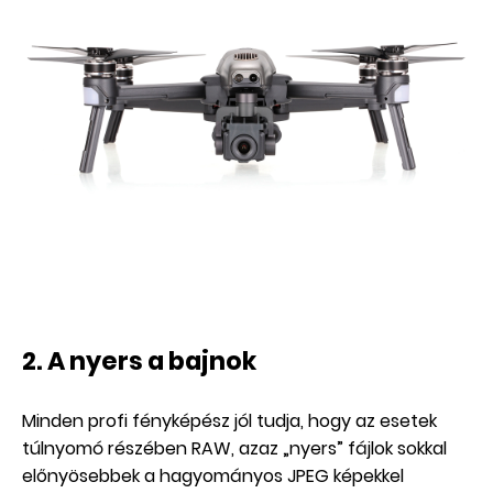
2. A nyers a bajnok
Minden profi fényképész jól tudja, hogy az esetek
túlnyomó részében RAW, azaz „nyers” fájlok sokkal
előnyösebbek a hagyományos JPEG képekkel