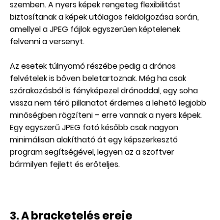
szemben. A nyers képek rengeteg flexibilitást
biztosítanak a képek utólagos feldolgozása során,
amellyel a JPEG fájlok egyszerűen képtelenek
felvenni a versenyt.
Az esetek túlnyomó részébe pedig a drónos
felvételek is bőven beletartoznak. Még ha csak
szórakozásból is fényképezel drónoddal, egy soha
vissza nem térő pillanatot érdemes a lehető legjobb
minőségben rögzíteni – erre vannak a nyers képek.
Egy egyszerű JPEG fotó később csak nagyon
minimálisan alakítható át egy képszerkesztő
program segítségével, legyen az a szoftver
bármilyen fejlett és erőteljes.
3. A bracketelés ereje