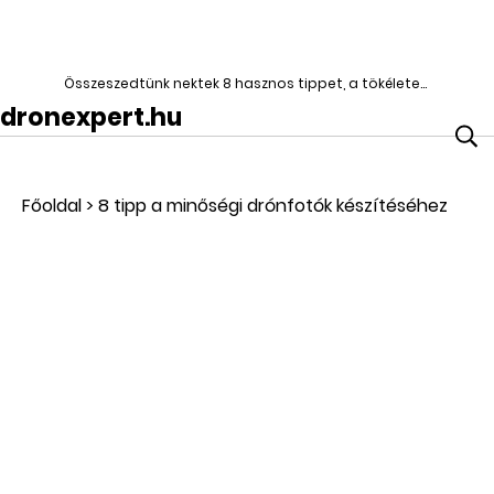
Összeszedtünk nektek 8 hasznos tippet, a tökéletes drón fotók készítéséhez | DroneXpert
dronexpert.hu
Főoldal
>
8 tipp a minőségi drónfotók készítéséhez