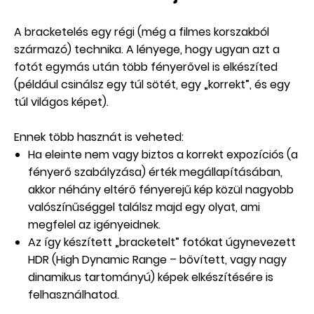
A bracketelés egy régi (még a filmes korszakból
származó) technika. A lényege, hogy ugyan azt a
fotót egymás után több fényerővel is elkészíted
(például csinálsz egy túl sötét, egy „korrekt”, és egy
túl világos képet).
Ennek több hasznát is veheted:
Ha eleinte nem vagy biztos a korrekt expozíciós (a
fényerő szabályzása) érték megállapításában,
akkor néhány eltérő fényerejű kép közül nagyobb
valószínűséggel találsz majd egy olyat, ami
megfelel az igényeidnek.
Az így készített „bracketelt” fotókat úgynevezett
HDR (High Dynamic Range – bővített, vagy nagy
dinamikus tartományú) képek elkészítésére is
felhasználhatod.