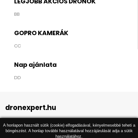
LEGJOBB AKCIÓS DRÓNOK
BB
GOPRO KAMERÁK
CC
Nap ajánlata
DD
dronexpert.hu
A honlapon használt sütik (cookie) elfogadásával, kényelmesebbé teheti a
böngészést. A honlap további használatával hozzájárulását adja a sütik
használatához.