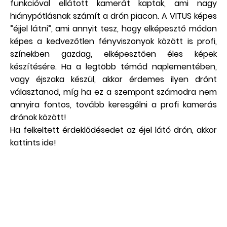
funkcióval ellátott kamerát kaptak, ami nagy
hiánypótlásnak számít a drón piacon. A VITUS képes
”éjjel látni”, ami annyit tesz, hogy elképesztő módon
képes a kedvezőtlen fényviszonyok között is profi,
színekben gazdag, elképesztően éles képek
készítésére. Ha a legtöbb témád naplementében,
vagy éjszaka készül, akkor érdemes ilyen drónt
választanod, míg ha ez a szempont számodra nem
annyira fontos, tovább keresgélni a profi kamerás
drónok között!
Ha felkeltett érdeklődésedet az éjel látó drón, akkor
kattints ide
!