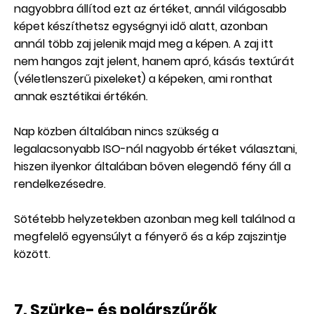
nagyobbra állítod ezt az értéket, annál világosabb
képet készíthetsz egységnyi idő alatt, azonban
annál több zaj jelenik majd meg a képen. A zaj itt
nem hangos zajt jelent, hanem apró, kásás textúrát
(véletlenszerű pixeleket) a képeken, ami ronthat
annak esztétikai értékén.
Nap közben általában nincs szükség a
legalacsonyabb ISO-nál nagyobb értéket választani,
hiszen ilyenkor általában bőven elegendő fény áll a
rendelkezésedre.
Sötétebb helyzetekben azonban meg kell találnod a
megfelelő egyensúlyt a fényerő és a kép zajszintje
között.
7. Szürke- és polárszűrők