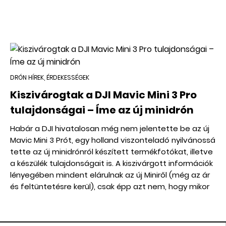
DRÓN HÍREK, ÉRDEKESSÉGEK
Kiszivárogtak a DJI Mavic Mini 3 Pro
tulajdonságai – Íme az új minidrón
Habár a DJI hivatalosan még nem jelentette be az új
Mavic Mini 3 Prót, egy holland viszonteladó nyilvánossá
tette az új minidrónról készített termékfotókat, illetve
a készülék tulajdonságait is. A kiszivárgott információk
lényegében mindent elárulnak az új Miniről (még az ár
és feltüntetésre kerül), csak épp azt nem, hogy mikor
jelenik meg hivatalosan.