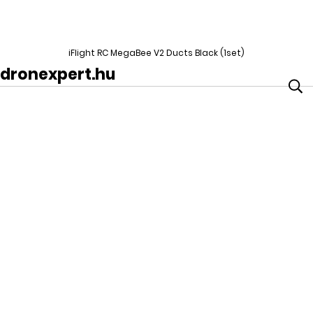
iFlight RC MegaBee V2 Ducts Black (1set)
dronexpert.hu