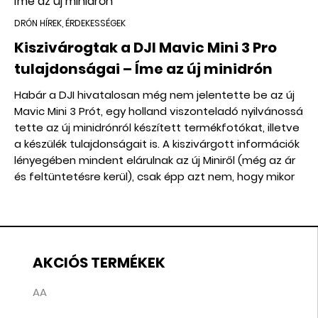
DRÓN HÍREK, ÉRDEKESSÉGEK
Kiszivárogtak a DJI Mavic Mini 3 Pro
tulajdonságai – Íme az új minidrón
Habár a DJI hivatalosan még nem jelentette be az új
Mavic Mini 3 Prót, egy holland viszonteladó nyilvánossá
tette az új minidrónról készített termékfotókat, illetve
a készülék tulajdonságait is. A kiszivárgott információk
lényegében mindent elárulnak az új Miniről (még az ár
és feltüntetésre kerül), csak épp azt nem, hogy mikor
jelenik meg hivatalosan.
AKCIÓS TERMÉKEK
AA