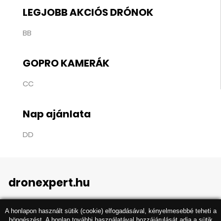
LEGJOBB AKCIÓS DRÓNOK
BB
GOPRO KAMERÁK
CC
Nap ajánlata
DD
dronexpert.hu
A honlapon használt sütik (cookie) elfogadásával, kényelmesebbé teheti a
böngészést. A honlap további használatával hozzájárulását adja a sütik