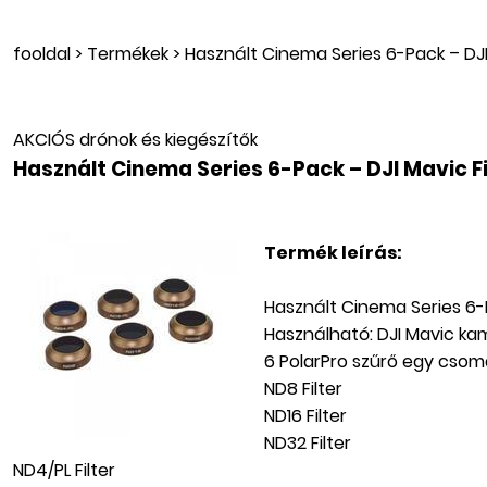
fooldal
>
Termékek
>
Használt Cinema Series 6-Pack – DJI 
AKCIÓS drónok és kiegészítők
Használt Cinema Series 6-Pack – DJI Mavic Fi
Termék leírás:
Használt Cinema Series 6-P
Használható: DJI Mavic k
6 PolarPro szűrő egy cso
ND8 Filter
ND16 Filter
ND32 Filter
ND4/PL Filter