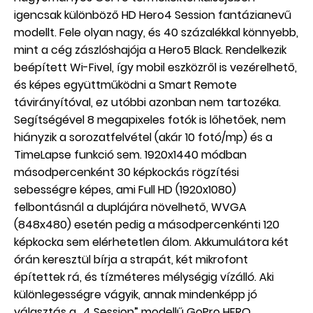
igencsak különböző HD Hero4 Session fantázianevű
modellt. Fele olyan nagy, és 40 százalékkal könnyebb,
mint a cég zászlóshajója a Hero5 Black. Rendelkezik
beépített Wi-Fivel, így mobil eszközről is vezérelhető,
és képes együttműködni a Smart Remote
távirányítóval, ez utóbbi azonban nem tartozéka.
Segítségével 8 megapixeles fotók is lőhetőek, nem
hiányzik a sorozatfelvétel (akár 10 fotó/mp) és a
TimeLapse funkció sem. 1920x1440 módban
másodpercenként 30 képkockás rögzítési
sebességre képes, ami Full HD (1920x1080)
felbontásnál a duplájára növelhető, WVGA
(848x480) esetén pedig a másodpercenkénti 120
képkocka sem elérhetetlen álom. Akkumulátora két
órán keresztül bírja a strapát, két mikrofont
építettek rá, és tízméteres mélységig vízálló. Aki
különlegességre vágyik, annak mindenképp jó
választás a „4 Session” modellű GoPro HERO