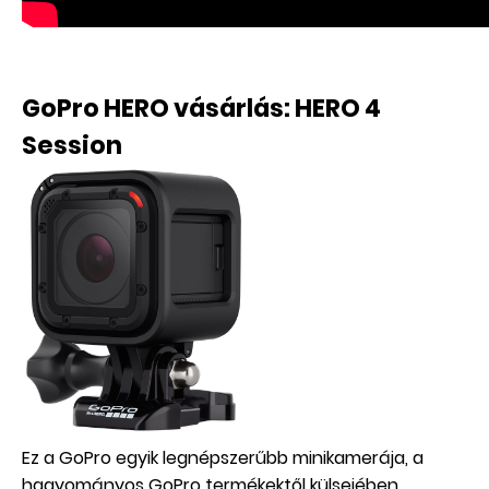
GoPro HERO vásárlás: HERO 4
Session
Ez a GoPro egyik legnépszerűbb minikamerája, a
hagyományos GoPro termékektől külsejében