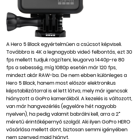
A Hero 5 Black egyértelműen a csúcsot képviseli.
Továbbra is 4K a legnagyobb videó felbontás, ezt 30
fps mellett tudjuk rögzíteni, leugorva 1440p-re 80
fps a sebesség, míg 1080p esetén már 120 fps,
mindezt akár RAW-ba. De nem ebben különleges a
Hero 5 Black, hanem most először elektronikus
képstabilizátorral is el lett látva, mely már igencsak
hiányzott a GoPro kamerákból. A kezelés is változott,
van már hangvezérlés (egyelőre hét nagyobb
nyelven), ha pedig valamit babrálni kell, arra a 2”
méretű érintőképernyő szolgál. Aki ilyen GoPro HERO
vásárlása mellett dönt, biztosan semmi igényében
nem szenved majd hiányt.