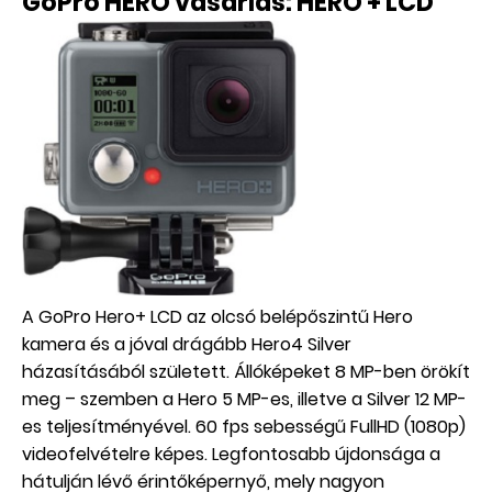
GoPro HERO vásárlás: HERO + LCD
A GoPro Hero+ LCD az olcsó belépőszintű Hero
kamera és a jóval drágább Hero4 Silver
házasításából született. Állóképeket 8 MP-ben örökít
meg – szemben a Hero 5 MP-es, illetve a Silver 12 MP-
es teljesítményével. 60 fps sebességű FullHD (1080p)
videofelvételre képes. Legfontosabb újdonsága a
hátulján lévő érintőképernyő, mely nagyon