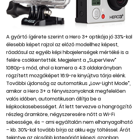
A gyártó ígérete szerint a Hero 3+ optikája jó 33%-kal
élesebb képet rajzol az előző modellhez képest,
ráadásul az egyéb képi hibajelenségek mértéké is a
felére csökkentették. Megjelent a „SuperView”
1080p-s mód, ahol a kamera a 4:3 oldalarányban
rögzített mozgóképet 16:9-re kinyújtva tárja elénk.
További újdonság az automatikus „Low-Light Mode”,
amikor a Hero 3+ a fényviszonyoknak megfelelően
valós időben, automatikusan állítja be a
képkockasebességet. Át lett tervezve a hangrögzítő
részleg áramköre, négyszeresére nőtt a Wi-Fi
sebessége, és – ami egyáltalán nem elhanyagolható
– kb. 30%-kal tovább bírja az akku egy töltéssel. Árát
tekintve az olcsóbb kategóriát képezi, azonban