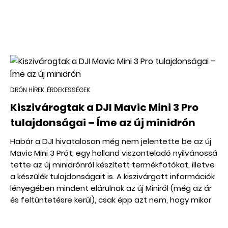
DRÓN HÍREK, ÉRDEKESSÉGEK
Kiszivárogtak a DJI Mavic Mini 3 Pro
tulajdonságai – Íme az új minidrón
Habár a DJI hivatalosan még nem jelentette be az új
Mavic Mini 3 Prót, egy holland viszonteladó nyilvánossá
tette az új minidrónról készített termékfotókat, illetve
a készülék tulajdonságait is. A kiszivárgott információk
lényegében mindent elárulnak az új Miniről (még az ár
és feltüntetésre kerül), csak épp azt nem, hogy mikor
jelenik meg hivatalosan.