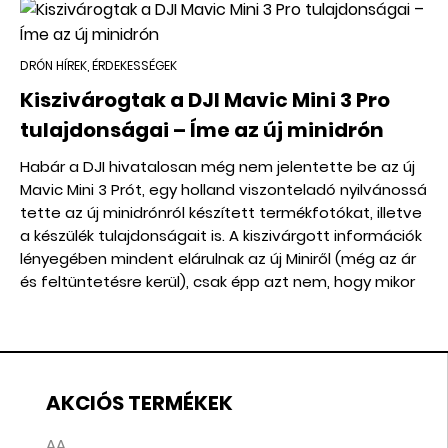
DRÓN HÍREK, ÉRDEKESSÉGEK
Kiszivárogtak a DJI Mavic Mini 3 Pro
tulajdonságai – Íme az új minidrón
Habár a DJI hivatalosan még nem jelentette be az új
Mavic Mini 3 Prót, egy holland viszonteladó nyilvánossá
tette az új minidrónról készített termékfotókat, illetve
a készülék tulajdonságait is. A kiszivárgott információk
lényegében mindent elárulnak az új Miniről (még az ár
és feltüntetésre kerül), csak épp azt nem, hogy mikor
jelenik meg hivatalosan.
AKCIÓS TERMÉKEK
AA