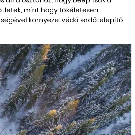
és arra ösztönöz, hogy beépítsük a
tletek, mint hogy tökéletesen
tségével környezetvédő, erdőtelepítő