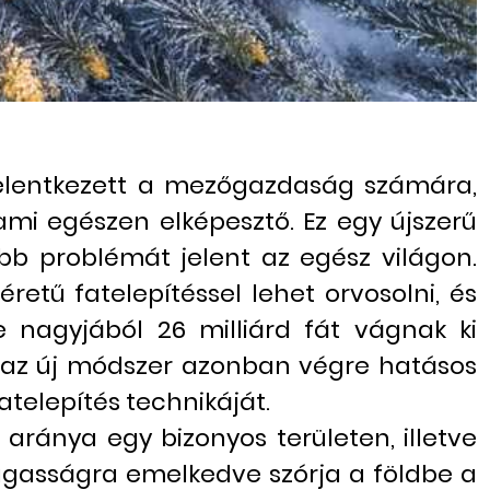
 jelentkezett a mezőgazdaság számára,
ami egészen elképesztő. Ez egy újszerű
bb problémát jelent az egész világon.
éretű fatelepítéssel lehet orvosolni, és
e nagyjából 26 milliárd fát vágnak ki
Ez az új módszer azonban végre hatásos
telepítés technikáját.
aránya egy bizonyos területen, illetve
agasságra emelkedve szórja a földbe a