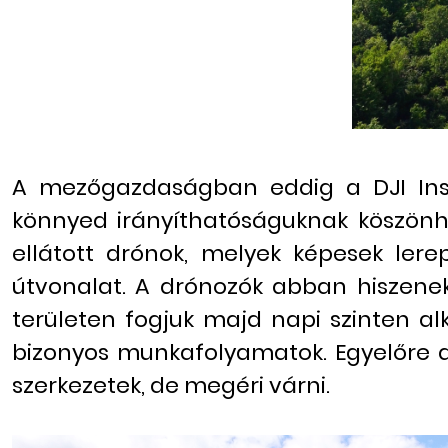
A mezőgazdaságban eddig a DJI Inspi
könnyed irányíthatóságuknak köszönh
ellátott drónok, melyek képesek lere
útvonalat. A drónozók abban hiszenek
területen fogjuk majd napi szinten a
bizonyos munkafolyamatok. Egyelőre a
szerkezetek, de megéri várni.