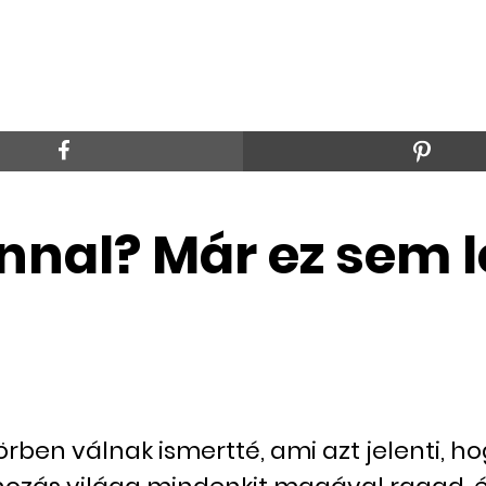
ónnal? Már ez sem 
ben válnak ismertté, ami azt jelenti, h