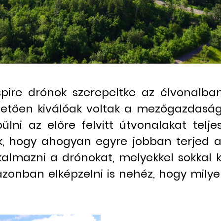
re drónok szerepeltke az élvonalban
etően kiválóak voltak a mezőgazdaság
pülni az előre felvitt útvonalakat telj
, hogy ahogyan egyre jobban terjed a
lkalmazni a drónokat, melyekkel sokkal
zonban elképzelni is nehéz, hogy milyen