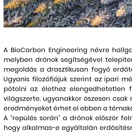
A BioCarbon Engineering névre hallga
melyben drónok segítségével telepíten
megoldás a drasztikusan fogyó erdőte
Ugyanis filozófiájuk szerint az ipari m
pótolni az élethez elengedhetetlen f
világszerte, ugyanakkor öszesen csak 
eredményeket érhet el ebben a témakör
A “repülés során” a drónok először fe
hogy alkalmas-e egyáltalán erdősítés