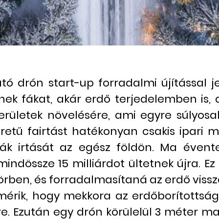
tó drón start-up forradalmi újítással
ek fákat, akár erdő terjedelemben is, 
rületek növelésére, ami egyre súlyosa
éretű fairtást hatékonyan csakis ipari m
ák irtását az egész földön. Ma évent
mindössze 15 milliárdot ültetnek újra. 
ben, és forradalmasítaná az erdő vissza
lmérik, hogy mekkora az erdőborítottság 
re. Ezután egy drón körülelül 3 méter m