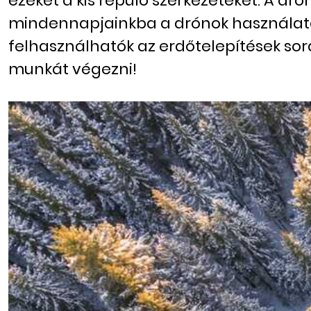
ezeket a kis repülő szerkezeteket. A d
mindennapjainkba a drónok használatát
felhasználhatók az erdőtelepítések so
munkát végezni!