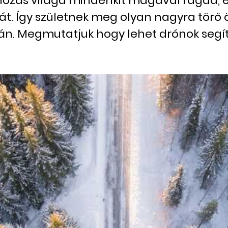
rónozás világa mindenkit magával ragad, 
. Így születnek meg olyan nagyra törő ö
rán. Megmutatjuk hogy lehet drónok segí