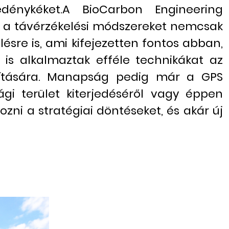
énykéket.A BioCarbon Engineering
s a távérzékelési módszereket nemcsak
ésre is, ami kifejezetten fontos abban,
is alkalmaztak efféle technikákat az
mítására. Manapság pedig már a GPS
gi terület kiterjedéséről vagy éppen
zni a stratégiai döntéseket, és akár új