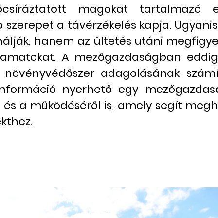
síráztatott magokat tartalmazó ed
 szerepet a távérzékelés kapja. Ugyani
álják, hanem az ültetés utáni megfigyel
lyamatokat. A mezőgazdaságban eddig 
a, növényvédőszer adagolásának szá
 információ nyerhető egy mezőgazdasá
 és a működéséről is, amely segít megho
ekthez.