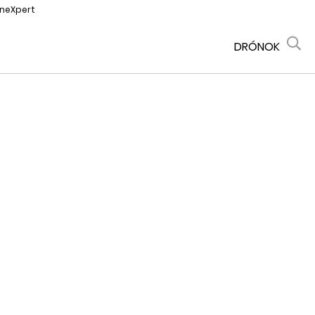
oneXpert
DRÓNOK