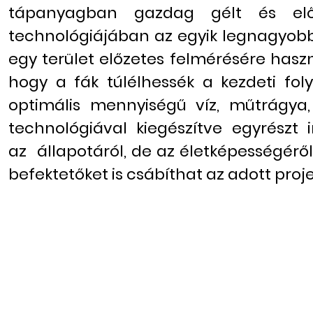
tápanyagban gazdag gélt és előc
technológiájában az egyik legnagyobb
egy terület előzetes felmérésére haszn
hogy a fák túlélhessék a kezdeti fo
optimális mennyiségű víz, műtrágy
technológiával kiegészítve egyrészt
az állapotáról, de az életképességéről
befektetőket is csábíthat az adott proj