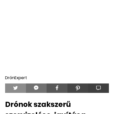
DrónExpert
Drónok szakszerű