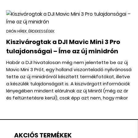
DRÓN HÍREK, ÉRDEKESSÉGEK
Kiszivárogtak a DJI Mavic Mini 3 Pro
tulajdonságai – Íme az új minidrón
Habár a DJI hivatalosan még nem jelentette be az új
Mavic Mini 3 Prót, egy holland viszonteladó nyilvánossá
tette az új minidrónról készített termékfotókat, illetve
a készülék tulajdonságait is. A kiszivárgott információk
lényegében mindent elárulnak az új Miniről (még az ár
és feltüntetésre kerül), csak épp azt nem, hogy mikor
jelenik meg hivatalosan.
AKCIÓS TERMÉKEK