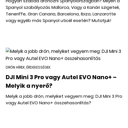
Hogyan szabad drónozni Spanyolországban? Milyen a
Spanyol szabályozás Mallorca, Vagy a Kanári szigetek,
Teneriffe, Gran Canaria, Barcelona, Ibiza, Lanzarotte
vagy egyéb más Spanyol uticél esetén? Mutatjuk!
DRÓN HÍREK, ÉRDEKESSÉGEK
DJI Mini 3 Pro vagy Autel EVO Nano+ –
Melyik a nyerő?
Melyik a jobb drón, melyiket vegyem meg: DJI Mini 3 Pro
vagy Autel EVO Nano+ összehasonlítás?