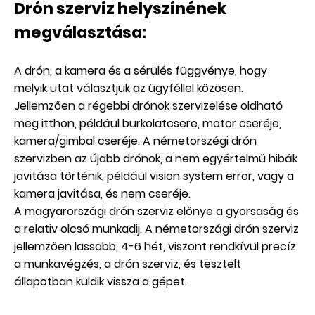
Drón szerviz helyszínének
megválasztása:
A drón, a kamera és a sérülés függvénye, hogy
melyik utat választjuk az ügyféllel közösen.
Jellemzően a régebbi drónok szervizelése oldható
meg itthon, például burkolatcsere, motor cseréje,
kamera/gimbal cseréje. A németorszégi drón
szervizben az újabb drónok, a nem egyértelmű hibák
javitása történik, például vision system error, vagy a
kamera javitása, és nem cseréje.
A magyarországi drón szerviz előnye a gyorsaság és
a relativ olcsó munkadij. A németországi drón szerviz
jellemzően lassabb, 4-6 hét, viszont rendkívül precíz
a munkavégzés, a drón szerviz, és tesztelt
állapotban küldik vissza a gépet.