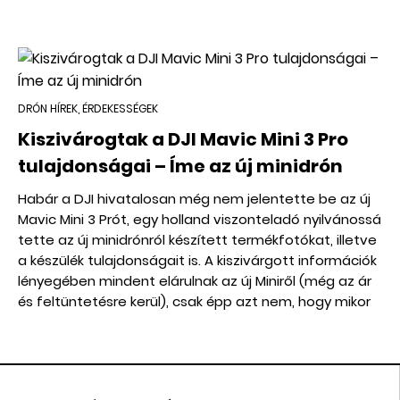
DRÓN HÍREK, ÉRDEKESSÉGEK
Kiszivárogtak a DJI Mavic Mini 3 Pro
tulajdonságai – Íme az új minidrón
Habár a DJI hivatalosan még nem jelentette be az új
Mavic Mini 3 Prót, egy holland viszonteladó nyilvánossá
tette az új minidrónról készített termékfotókat, illetve
a készülék tulajdonságait is. A kiszivárgott információk
lényegében mindent elárulnak az új Miniről (még az ár
és feltüntetésre kerül), csak épp azt nem, hogy mikor
jelenik meg hivatalosan.