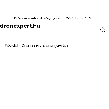
Drón szervizelés olcsón, gyorsan - Törött drón? - DronExpert
dronexpert.hu
Főoldal
>
Drón szerviz, drón javítás