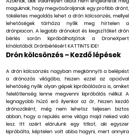
Azoknak, akik valamilyen okból nem engedhetik meg
maguknak, hogy megvásároljanak egy profibb drónt,
tökéletes megoldás lehet a drón kölcsönzés, mellyel
lehetőségek tárháza nyílik meg hírtelen a
drónpiacon. A legjobb drónokat és kiegszítőket
drón
bérlés
során kipróbálhatjátok a DroneXpert
kínálatából. Drónbérlésért
KATTINTS IDE!
Drón kölcsönzés – Kezdő lépések
A drón kölcsönzés nagyban megkönnyíti a belépést
a drónozás világába, hiszen ezzel az opcióval
lehetőség nyílik olyan gépek kipróbálására is, amiket
felelőtlenség lenne megvenni kipróbálás nélkül. A
legnagyobb húzó erő ilyenkor az ár, hiszen kezdő
drónozóként, még nem lehetsz teljesen biztos
abban, hogy a repülés eme világa majd neked való
lesz. Itt azért elárulunk egy titkot, aki egyszer
kipróbálta, képtelen volt abba hagyni, mert annyira