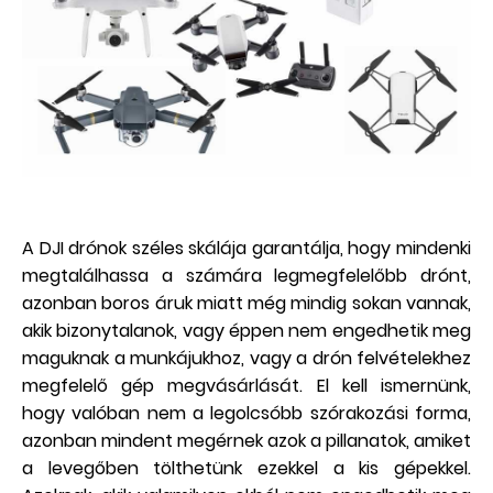
A DJI drónok széles skálája garantálja, hogy mindenki
megtalálhassa a számára legmegfelelőbb drónt,
azonban boros áruk miatt még mindig sokan vannak,
akik bizonytalanok, vagy éppen nem engedhetik meg
maguknak a munkájukhoz, vagy a drón felvételekhez
megfelelő gép megvásárlását. El kell ismernünk,
hogy valóban nem a legolcsóbb szórakozási forma,
azonban mindent megérnek azok a pillanatok, amiket
a levegőben tölthetünk ezekkel a kis gépekkel.