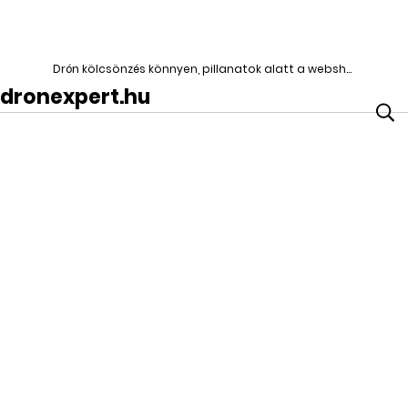
Drón kölcsönzés könnyen, pillanatok alatt a webshopban|DroneXpert
dronexpert.hu