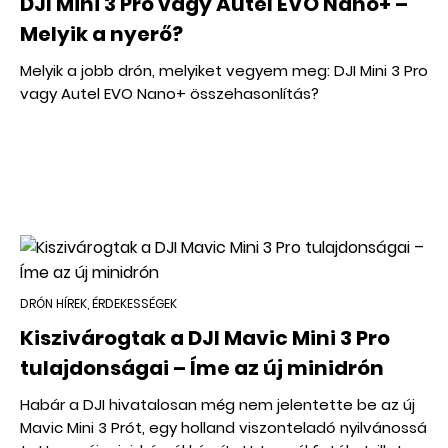
DJI Mini 3 Pro vagy Autel EVO Nano+ –
Melyik a nyerő?
Melyik a jobb drón, melyiket vegyem meg: DJI Mini 3 Pro
vagy Autel EVO Nano+ összehasonlítás?
DRÓN HÍREK, ÉRDEKESSÉGEK
Kiszivárogtak a DJI Mavic Mini 3 Pro
tulajdonságai – Íme az új minidrón
Habár a DJI hivatalosan még nem jelentette be az új
Mavic Mini 3 Prót, egy holland viszonteladó nyilvánossá