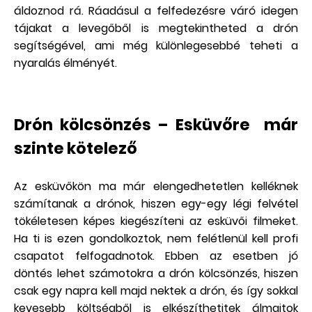
áldoznod rá. Ráadásul a felfedezésre váró idegen
tájakat a levegőből is megtekintheted a drón
segítségével, ami még különlegesebbé teheti a
nyaralás élményét.
Drón kölcsönzés – Esküvőre már
szinte kötelező
Az esküvőkön ma már elengedhetetlen kelléknek
számítanak a drónok, hiszen egy-egy légi felvétel
tökéletesen képes kiegészíteni az esküvői filmeket.
Ha ti is ezen gondolkoztok, nem felétlenül kell profi
csapatot felfogadnotok. Ebben az esetben jó
döntés lehet számotokra a drón kölcsönzés, hiszen
csak egy napra kell majd nektek a drón, és így sokkal
kevesebb költségből is elkészíthetitek álmaitok