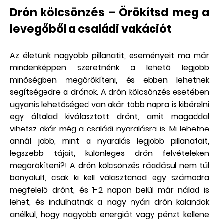
Drón kölcsönzés – Örökítsd meg a
levegőből a családi vakációt
Az életünk nagyobb pillanatit, eseményeit ma már
mindenképpen szeretnénk a lehető legjobb
minőségben megörökíteni, és ebben lehetnek
segítségedre a drónok. A drón kölcsönzés esetében
ugyanis lehetőséged van akár több napra is kibérelni
egy általad kiválasztott drónt, amit magaddal
vihetsz akár még a családi nyaralásra is. Mi lehetne
annál jobb, mint a nyaralás legjobb pillanatait,
legszebb tájait, különleges drón felvételeken
megörökíteni?! A drón kölcsönzés ráadásul nem túl
bonyolult, csak ki kell választanod egy számodra
megfelelő drónt, és 1-2 napon belül már nálad is
lehet, és indulhatnak a nagy nyári drón kalandok
anélkül, hogy nagyobb energiát vagy pénzt kellene