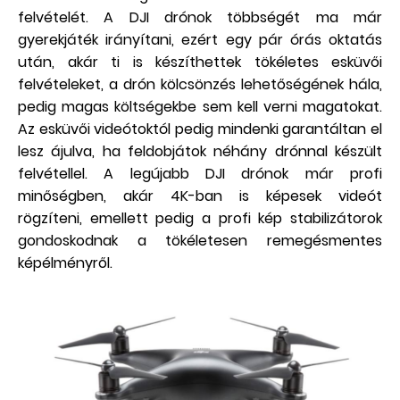
felvételét. A DJI drónok többségét ma már
gyerekjáték irányítani, ezért egy pár órás oktatás
után, akár ti is készíthettek tökéletes esküvői
felvételeket, a drón kölcsönzés lehetőségének hála,
pedig magas költségekbe sem kell verni magatokat.
Az esküvői videótoktól pedig mindenki garantáltan el
lesz ájulva, ha feldobjátok néhány drónnal készült
felvétellel. A legújabb DJI drónok már profi
minőségben, akár 4K-ban is képesek videót
rögzíteni, emellett pedig a profi kép stabilizátorok
gondoskodnak a tökéletesen remegésmentes
képélményről.