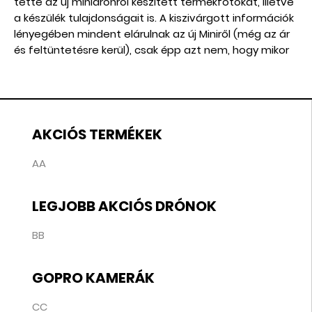
tette az új minidrónról készített termékfotókat, illetve
a készülék tulajdonságait is. A kiszivárgott információk
lényegében mindent elárulnak az új Miniről (még az ár
és feltüntetésre kerül), csak épp azt nem, hogy mikor
jelenik meg hivatalosan.
AKCIÓS TERMÉKEK
AA
LEGJOBB AKCIÓS DRÓNOK
BB
GOPRO KAMERÁK
CC