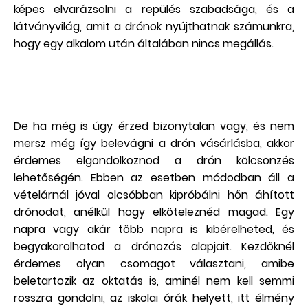
képes elvarázsolni a repülés szabadsága, és a
látványvilág, amit a drónok nyújthatnak számunkra,
hogy egy alkalom után általában nincs megállás.
De ha még is úgy érzed bizonytalan vagy, és nem
mersz még így belevágni a drón vásárlásba, akkor
érdemes elgondolkoznod a drón kölcsönzés
lehetőségén. Ebben az esetben módodban áll a
vételárnál jóval olcsóbban kipróbálni hőn áhított
drónodat, anélkül hogy elköteleznéd magad. Egy
napra vagy akár több napra is kibérelheted, és
begyakorolhatod a drónozás alapjait. Kezdőknél
érdemes olyan csomagot választani, amibe
beletartozik az oktatás is, aminél nem kell semmi
rosszra gondolni, az iskolai órák helyett, itt élmény