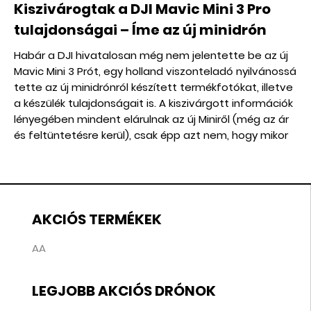
Kiszivárogtak a DJI Mavic Mini 3 Pro
tulajdonságai – Íme az új minidrón
Habár a DJI hivatalosan még nem jelentette be az új
Mavic Mini 3 Prót, egy holland viszonteladó nyilvánossá
tette az új minidrónról készített termékfotókat, illetve
a készülék tulajdonságait is. A kiszivárgott információk
lényegében mindent elárulnak az új Miniről (még az ár
és feltüntetésre kerül), csak épp azt nem, hogy mikor
jelenik meg hivatalosan.
AKCIÓS TERMÉKEK
AA
LEGJOBB AKCIÓS DRÓNOK