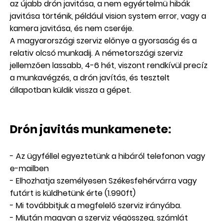
az újabb drón javitása, a nem egyértelmü hibák
javitása történik, például vision system error, vagy a
kamera javitása, és nem cseréje.
A magyarországi szerviz előnye a gyorsaság és a
relativ olcsó munkadij. A németországi szerviz
jellemzően lassabb, 4-6 hét, viszont rendkívül precíz
a munkavégzés, a drón javítás, és tesztelt
állapotban küldik vissza a gépet.
Drón javitás munkamenete:
- Az ügyféllel egyeztetünk a hibáról telefonon vagy
e-mailben
- Elhozhatja személyesen Székesfehérvárra vagy
futárt is küldhetünk érte (1.990ft)
- Mi továbbitjuk a megfelelő szerviz irányába.
- Miután magvan a szerviz végösszeg, számlát