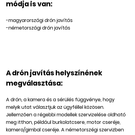
módja is van:
-magyarországi drón javítás
-németországi drón javítás
A drón javítás helyszínének
megválasztása:
A drón, a kamera és a sérülés függvénye, hogy
melyik utat választjuk az ügyféllel közösen.
Jellemzően a régebbi modellek szervizelése oldható
meg itthon, például burkolatcsere, motor cseréje,
kamera/gimbal cseréje. A németorszégi szervizben