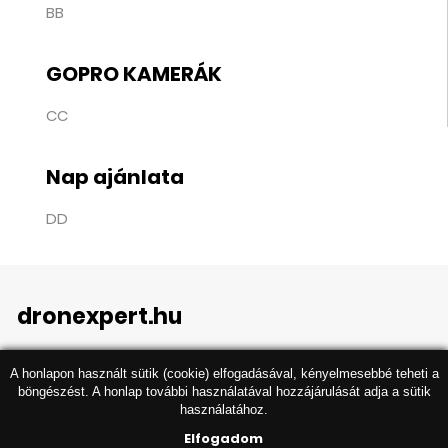
BB
GOPRO KAMERÁK
CC
Nap ajánlata
DD
dronexpert.hu
A honlapon használt sütik (cookie) elfogadásával, kényelmesebbé teheti a
böngészést. A honlap további használatával hozzájárulását adja a sütik
használatához.
Elfogadom