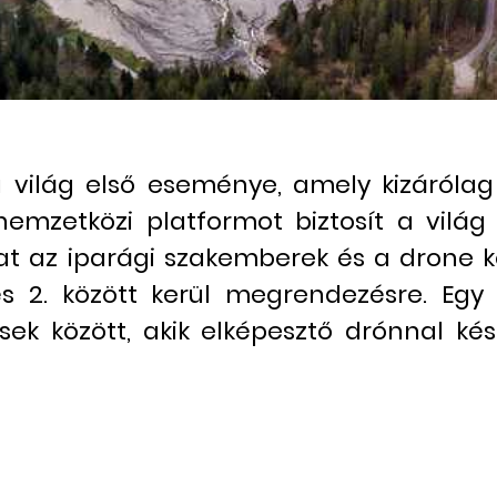
 a világ első eseménye, amely kizáról
nemzetközi platformot biztosít a világ
az iparági szakemberek és a drone köz
és 2. között kerül megrendezésre. Egy 
sek között, akik elképesztő drónnal ké