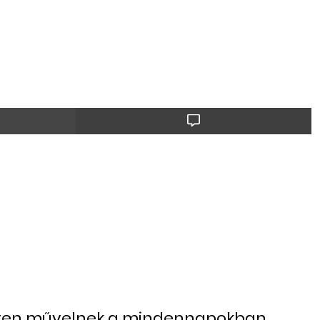
zinten művelnek a mindennapokban,