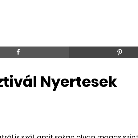
tivál Nyertesek
etről is szól, amit sokan olyan magas s