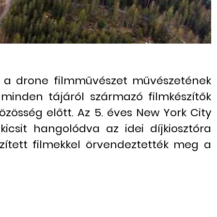
ag a drone filmművészet művészetének
 minden tájáról származó filmkészítők
össég előtt. Az 5. éves New York City
kicsit hangolódva az idei díjkiosztóra
szített filmekkel örvendeztették meg a