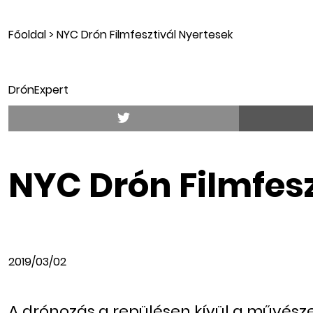
Főoldal
>
NYC Drón Filmfesztivál Nyertesek
DrónExpert
NYC Drón Filmfesz
2019/03/02
A drónozás a repülésen kívül a művész