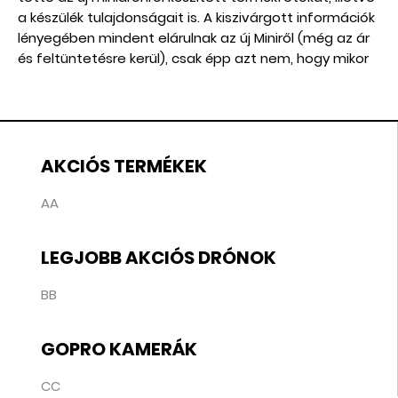
a készülék tulajdonságait is. A kiszivárgott információk
lényegében mindent elárulnak az új Miniről (még az ár
és feltüntetésre kerül), csak épp azt nem, hogy mikor
jelenik meg hivatalosan.
AKCIÓS TERMÉKEK
AA
LEGJOBB AKCIÓS DRÓNOK
BB
GOPRO KAMERÁK
CC