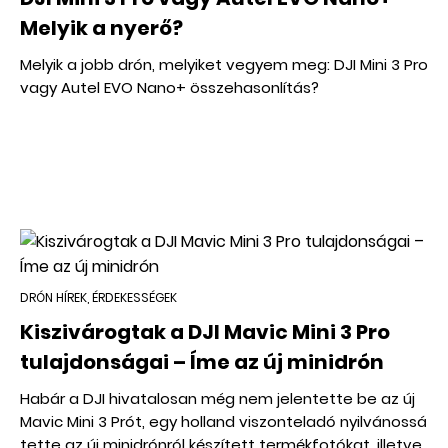
Melyik a nyerő?
Melyik a jobb drón, melyiket vegyem meg: DJI Mini 3 Pro
vagy Autel EVO Nano+ összehasonlítás?
DRÓN HÍREK, ÉRDEKESSÉGEK
Kiszivárogtak a DJI Mavic Mini 3 Pro
tulajdonságai – Íme az új minidrón
Habár a DJI hivatalosan még nem jelentette be az új
Mavic Mini 3 Prót, egy holland viszonteladó nyilvánossá
tette az új minidrónról készített termékfotókat, illetve