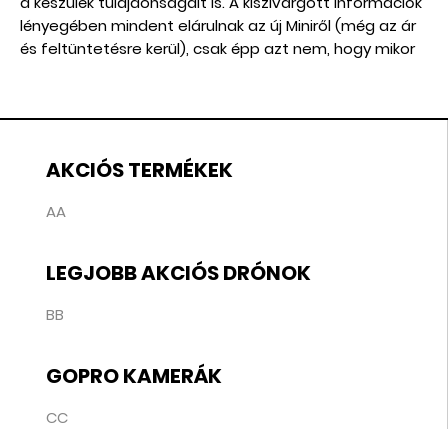
a készülék tulajdonságait is. A kiszivárgott információk
lényegében mindent elárulnak az új Miniről (még az ár
és feltüntetésre kerül), csak épp azt nem, hogy mikor
jelenik meg hivatalosan.
AKCIÓS TERMÉKEK
AA
LEGJOBB AKCIÓS DRÓNOK
BB
GOPRO KAMERÁK
CC