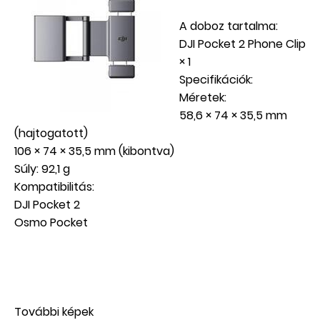
A doboz tartalma:
DJI Pocket 2 Phone Clip
× 1
Specifikációk:
Méretek:
58,6 × 74 × 35,5 mm
(hajtogatott)
106 × 74 × 35,5 mm (kibontva)
Súly: 92,1 g
Kompatibilitás:
DJI Pocket 2
Osmo Pocket
További képek