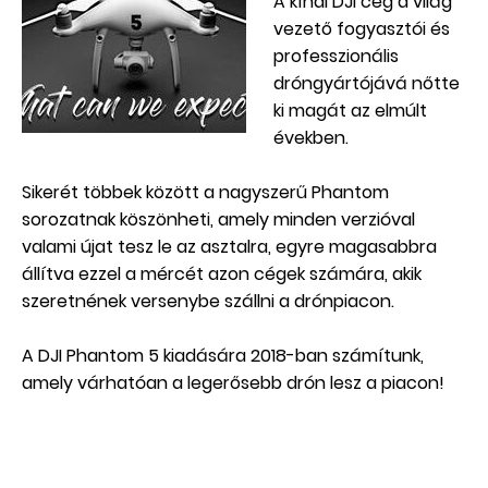
A kínai DJI cég a világ
vezető fogyasztói és
professzionális
dróngyártójává nőtte
ki magát az elmúlt
években.
Sikerét többek között a nagyszerű Phantom
sorozatnak köszönheti, amely minden verzióval
valami újat tesz le az asztalra, egyre magasabbra
állítva ezzel a mércét azon cégek számára, akik
szeretnének versenybe szállni a drónpiacon.
A DJI Phantom 5 kiadására 2018-ban számítunk,
amely várhatóan a legerősebb drón lesz a piacon!