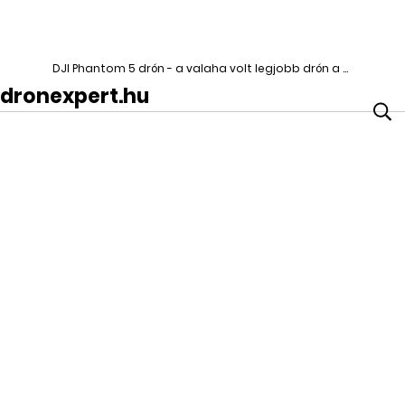
DJI Phantom 5 drón - a valaha volt legjobb drón a DJI legújabb üdvöskéje, a Phantom 5
dronexpert.hu