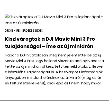
DRÓN HÍREK, ÉRDEKESSÉGEK
Kiszivárogtak a DJI Mavic Mini 3 Pro
tulajdonságai – Íme az új minidrón
Habár a DJI hivatalosan még nem jelentette be az új
Mavic Mini 3 Prót, egy holland viszonteladó nyilvánossá
tette az új minidrónról készített termékfotókat, illetve
a készülék tulajdonságait is. A kiszivárgott információk
lényegében mindent elárulnak az új Miniről (még az ár
és feltüntetésre kerül), csak épp azt nem, hogy mikor
jelenik meg hivatalosan.