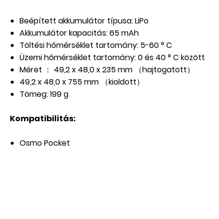
Beépített akkumulátor típusa: LiPo
Akkumulátor kapacitás: 65 mAh
Töltési hőmérséklet tartomány: 5-60 ° C
Üzemi hőmérséklet tartomány: 0 és 40 ° C között
Méret ： 49,2 x 48,0 x 235 mm （hajtogatott）
49,2 x 48,0 x 755 mm （kioldott）
Tömeg: 199 g
Kompatibilitás:
Osmo Pocket
AKCIÓS