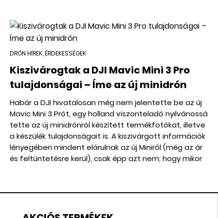
DRÓN HÍREK, ÉRDEKESSÉGEK
Kiszivárogtak a DJI Mavic Mini 3 Pro
tulajdonságai – Íme az új minidrón
Habár a DJI hivatalosan még nem jelentette be az új
Mavic Mini 3 Prót, egy holland viszonteladó nyilvánossá
tette az új minidrónról készített termékfotókat, illetve
a készülék tulajdonságait is. A kiszivárgott információk
lényegében mindent elárulnak az új Miniről (még az ár
és feltüntetésre kerül), csak épp azt nem, hogy mikor
jelenik meg hivatalosan.
AKCIÓS TERMÉKEK