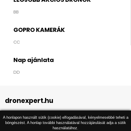
BB
GOPRO KAMERÁK
CC
Nap ajánlata
DD
dronexpert.hu
A honlapon használt sütik (cookie) elfogadásával, kényelmesebbé teheti a
böngészést. A honlap további használatával hozzájárulását adja a sütik
használatához.