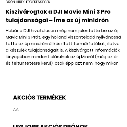
DRÓN HÍREK, ÉRDEKESSÉGEK
Kiszivárogtak a DJI Mavic Mini 3 Pro
tulajdonságai – Íme az új minidrón
Habár a DJI hivatalosan még nem jelentette be az új
Mavic Mini 3 Prót, egy holland viszonteladó nyilvánossá
tette az új minidrónról készített termékfotókat, illetve
a készülék tulajdonságait is. A kiszivárgott információk
lényegében mindent elárulnak az új Miniről (még az ár
és feltüntetésre kerül), csak épp azt nem, hogy mikor
jelenik meg hivatalosan.
AKCIÓS TERMÉKEK
AA
LEGJOBB AKCIÓS DRÓNOK