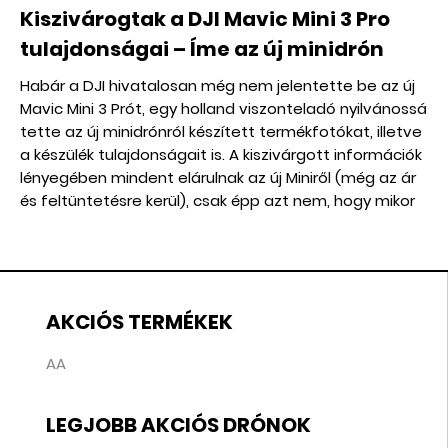
Kiszivárogtak a DJI Mavic Mini 3 Pro
tulajdonságai – Íme az új minidrón
Habár a DJI hivatalosan még nem jelentette be az új
Mavic Mini 3 Prót, egy holland viszonteladó nyilvánossá
tette az új minidrónról készített termékfotókat, illetve
a készülék tulajdonságait is. A kiszivárgott információk
lényegében mindent elárulnak az új Miniről (még az ár
és feltüntetésre kerül), csak épp azt nem, hogy mikor
jelenik meg hivatalosan.
AKCIÓS TERMÉKEK
AA
LEGJOBB AKCIÓS DRÓNOK