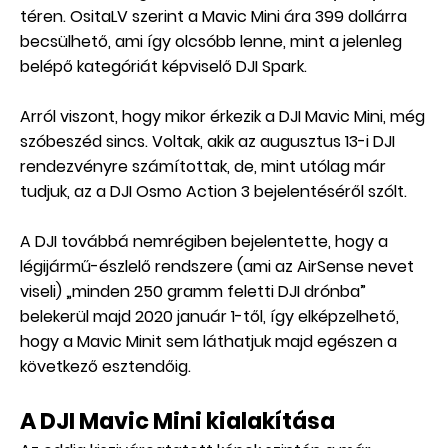
téren. OsitaLV szerint a Mavic Mini ára 399 dollárra
becsülhető, ami így olcsóbb lenne, mint a jelenleg
belépő kategóriát képviselő DJI Spark.
Arról viszont, hogy mikor érkezik a DJI Mavic Mini, még
szóbeszéd sincs. Voltak, akik az augusztus 13-i DJI
rendezvényre számítottak, de, mint utólag már
tudjuk, az a DJI Osmo Action 3 bejelentéséről szólt.
A DJI továbbá nemrégiben bejelentette, hogy a
légijármű-észlelő rendszere (ami az AirSense nevet
viseli) „minden 250 gramm feletti DJI drónba”
belekerül majd 2020 január 1-től, így elképzelhető,
hogy a Mavic Minit sem láthatjuk majd egészen a
következő esztendőig.
A DJI Mavic Mini kialakítása