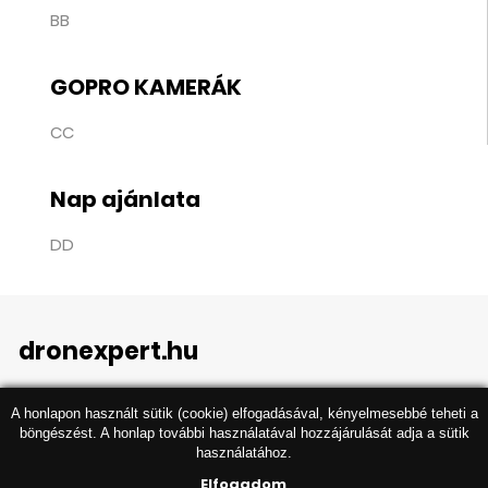
BB
GOPRO KAMERÁK
CC
Nap ajánlata
DD
dronexpert.hu
A honlapon használt sütik (cookie) elfogadásával, kényelmesebbé teheti a
böngészést. A honlap további használatával hozzájárulását adja a sütik
használatához.
Elfogadom