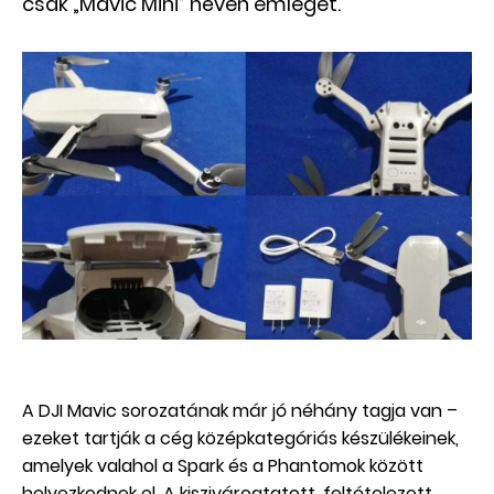
csak „Mavic Mini” néven emleget.
A DJI Mavic sorozatának már jó néhány tagja van –
ezeket tartják a cég középkategóriás készülékeinek,
amelyek valahol a Spark és a Phantomok között
helyezkednek el. A kiszivárogtatott, feltételezett