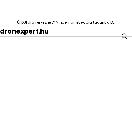
Új DJI drón érkezhet? Minden, amit eddig tudunk a DJI Mavic MINI-ről!
dronexpert.hu