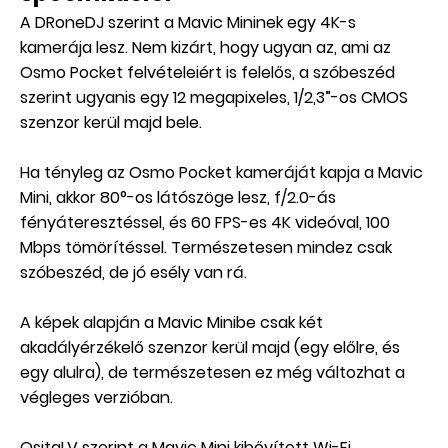
A DRoneDJ szerint a Mavic Mininek egy 4K-s
kamerája lesz. Nem kizárt, hogy ugyan az, ami az
Osmo Pocket felvételeiért is felelős, a szóbeszéd
szerint ugyanis egy 12 megapixeles, 1/2,3”-os CMOS
szenzor kerül majd bele.
Ha tényleg az Osmo Pocket kameráját kapja a Mavic
Mini, akkor 80°-os látószöge lesz, f/2.0-ás
fényáteresztéssel, és 60 FPS-es 4K videóval, 100
Mbps tömörítéssel. Természetesen mindez csak
szóbeszéd, de jó esély van rá.
A képek alapján a Mavic Minibe csak két
akadályérzékelő szenzor kerül majd (egy előlre, és
egy alulra), de természetesen ez még változhat a
végleges verzióban.
OsitaLV szerint a Mavic Mini kibővített Wi-Fi