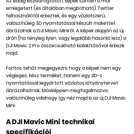
Az eddig kiszivárogtatott képek szintén a már
emlegetett (és általában megbízható) Twitter
felhasználótól érkeztek, és egy vázlatszerű,
valószínűleg 3D nyomtatással készült makettet
ábrázolnak a DJI Mavic Miniről. A képek alapján az új
drón (ha tényleg ilyen, vagy legalább hasonló lesz) a
DJI Mavic 2 Pro összecsukható kialakításával érkezik
majd.
Fontos tehát megjegyezni, hogy a képek nem egy
végleges, kész terméket, hanem egy 3D-s
nyomtatással legyártott vázlatos látványtervet
ábrázolhatnak. Másképpen megfogalmazva:
valószínűleg valahogy így néz majd ki az új DJI Mavic
Mini.
A DJI Mavic Mini technikai
specifikációi