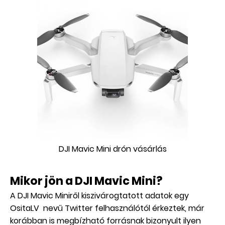
DJI Mavic Mini drón vásárlás
Mikor jön a DJI Mavic Mini?
A DJI Mavic Miniről kiszivárogtatott adatok egy
OsitaLV
nevű Twitter felhasználótól érkeztek, már
korábban is megbízható forrásnak bizonyult ilyen