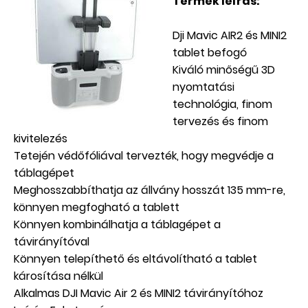
Termék leírás:
Dji Mavic AIR2 és MINI2
tablet befogó
Kiváló minőségű 3D
nyomtatási
technológia, finom
tervezés és finom
kivitelezés
Tetején védőfóliával tervezték, hogy megvédje a
táblagépet
Meghosszabbíthatja az állvány hosszát 135 mm-re,
könnyen megfogható a tablett
Könnyen kombinálhatja a táblagépet a
távirányítóval
Könnyen telepíthető és eltávolítható a tablet
károsítása nélkül
Alkalmas DJI Mavic Air 2 és MINI2 távirányítóhoz