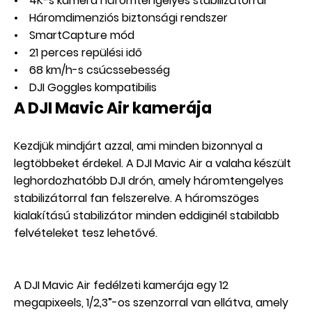
• 4K-s kamera háromtengelyes stabilizátorral
• Háromdimenziós biztonsági rendszer
• SmartCapture mód
• 21 perces repülési idő
• 68 km/h-s csúcssebesség
• DJI Goggles kompatibilis
A DJI Mavic Air kamerája
Kezdjük mindjárt azzal, ami minden bizonnyal a
legtöbbeket érdekel. A DJI Mavic Air a valaha készült
leghordozhatóbb DJI drón, amely háromtengelyes
stabilizátorral fan felszerelve. A háromszöges
kialakítású stabilizátor minden eddiginél stabilabb
felvételeket tesz lehetővé.
A DJI Mavic Air fedélzeti kamerája egy 12
megapixeels, 1/2,3”-os szenzorral van ellátva, amely