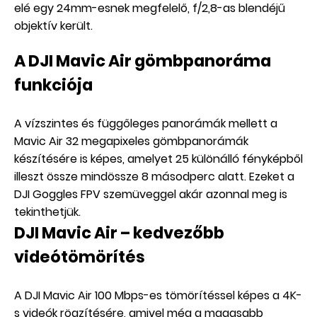
elé egy 24mm-esnek megfelelő, f/2,8-as blendéjű
objektív került.
A DJI Mavic Air gömbpanoráma
funkciója
A vízszintes és függőleges panorámák mellett a
Mavic Air 32 megapixeles gömbpanorámák
készítésére is képes, amelyet 25 különálló fényképből
illeszt össze mindössze 8 másodperc alatt. Ezeket a
DJI Goggles FPV szemüveggel akár azonnal meg is
tekinthetjük.
DJI Mavic Air – kedvezőbb
videótömörítés
A DJI Mavic Air 100 Mbps-es tömörítéssel képes a 4K-
s videók rögzítésére, amivel még a magasabb