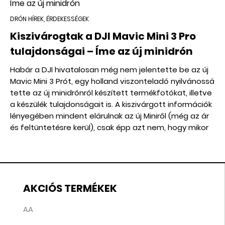
DRÓN HÍREK, ÉRDEKESSÉGEK
Kiszivárogtak a DJI Mavic Mini 3 Pro
tulajdonságai – Íme az új minidrón
Habár a DJI hivatalosan még nem jelentette be az új
Mavic Mini 3 Prót, egy holland viszonteladó nyilvánossá
tette az új minidrónról készített termékfotókat, illetve
a készülék tulajdonságait is. A kiszivárgott információk
lényegében mindent elárulnak az új Miniről (még az ár
és feltüntetésre kerül), csak épp azt nem, hogy mikor
jelenik meg hivatalosan.
AKCIÓS TERMÉKEK
AA