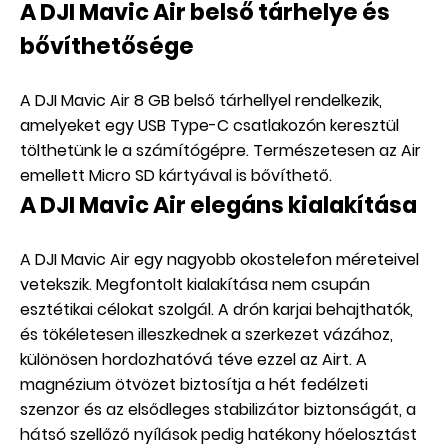
A DJI Mavic Air belső tárhelye és
bővíthetősége
A DJI Mavic Air 8 GB belső tárhellyel rendelkezik,
amelyeket egy USB Type-C csatlakozón keresztül
tölthetünk le a számítógépre. Természetesen az Air
emellett Micro SD kártyával is bővíthető.
A DJI Mavic Air elegáns kialakítása
A DJI Mavic Air egy nagyobb okostelefon méreteivel
vetekszik. Megfontolt kialakítása nem csupán
esztétikai célokat szolgál. A drón karjai behajthatók,
és tökéletesen illeszkednek a szerkezet vázához,
különösen hordozhatóvá téve ezzel az Airt. A
magnézium ötvözet biztosítja a hét fedélzeti
szenzor és az elsődleges stabilizátor biztonságát, a
hátsó szellőző nyílások pedig hatékony hőelosztást