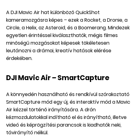
A DJI Mavic Air hat különböző QuickShot
kameramozgásra képes – ezek a Rocket, a Dronie, a
Circle, a Helix, az Asteroid, és a Boomerang. Mindezek
egyetlen érintéssel kiválaszthatók, mégis filmes
minőségű mozgásokat képesek tökéletesen
leutánozni a drámai, kreatív hatások elérése
érdekében.
DJI Mavic Air – SmartCapture
A könnyedén használható és rendkívül szórakoztató
SmartCapture mód egy új, és interaktív mód a Mavic
Air kézzel történő irányítására. A drón
kézmozdulatokkal indítható el és irányítható, illetve
videó és képrögzítési parancsok is kiadhatók neki,
távirányító nélkül.