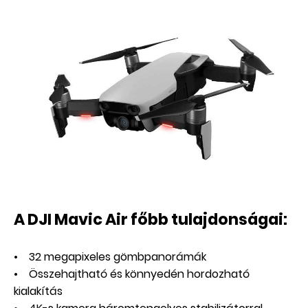
A DJI Mavic Air főbb tulajdonságai:
• 32 megapixeles gömbpanorámák
• Összehajtható és könnyedén hordozható
kialakítás