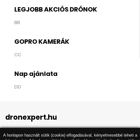
LEGJOBB AKCIÓS DRÓNOK
BB
GOPRO KAMERÁK
CC
Nap ajánlata
DD
dronexpert.hu
A honlapon használt sütik (cookie) elfogadásával, kényelmesebbé teheti a