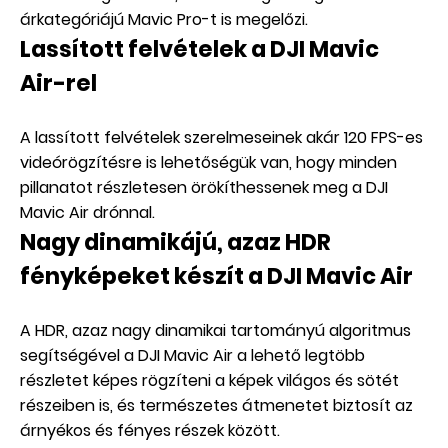
árkategóriájú Mavic Pro-t is megelőzi.
Lassított felvételek a DJI Mavic
Air-rel
A lassított felvételek szerelmeseinek akár 120 FPS-es
videórögzítésre is lehetőségük van, hogy minden
pillanatot részletesen örökíthessenek meg a DJI
Mavic Air drónnal.
Nagy dinamikájú, azaz HDR
fényképeket készít a DJI Mavic Air
A HDR, azaz nagy dinamikai tartományú algoritmus
segítségével a DJI Mavic Air a lehető legtöbb
részletet képes rögzíteni a képek világos és sötét
részeiben is, és természetes átmenetet biztosít az
árnyékos és fényes részek között.