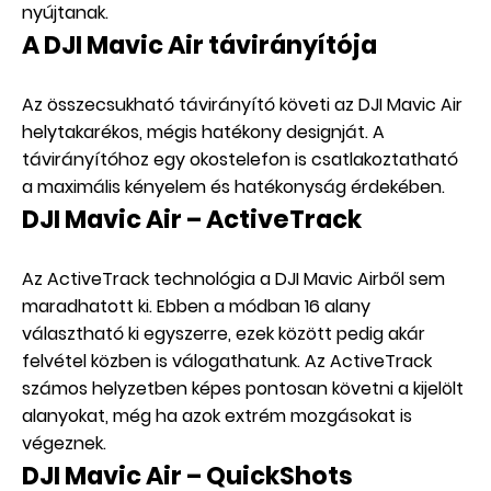
nyújtanak.
A DJI Mavic Air távirányítója
Az összecsukható távirányító követi az DJI Mavic Air
helytakarékos, mégis hatékony designját. A
távirányítóhoz egy okostelefon is csatlakoztatható
a maximális kényelem és hatékonyság érdekében.
DJI Mavic Air – ActiveTrack
Az ActiveTrack technológia a DJI Mavic Airből sem
maradhatott ki. Ebben a módban 16 alany
választható ki egyszerre, ezek között pedig akár
felvétel közben is válogathatunk. Az ActiveTrack
számos helyzetben képes pontosan követni a kijelölt
alanyokat, még ha azok extrém mozgásokat is
végeznek.
DJI Mavic Air – QuickShots