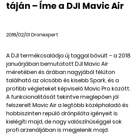
táján – Íme a DJI Mavic Air
2018/02/01
Dronexpert
A DJI termékcsaládja új taggal bővült – a 2018
januárjában bemutatott DJI Mavic Air
méretében és árában nagyjából félúton
található az olcsóbb és kisebb Spark, és a
profibb végleteket képviselő Mavic Pro között.
A funkcionalitását tekintve meglepően jól
felszerelt Mavic Air a legtöbb középhaladó és
hobbiszinten repülő drónpilóta igényeit is
kielégíti majd, de nagy valószínűséggel sok
profi arzenáljában is megjelenik majd.