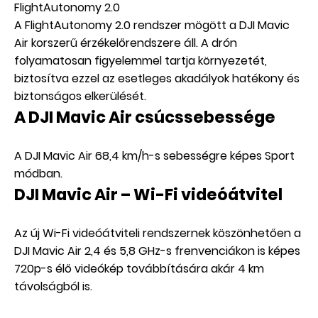
FlightAutonomy 2.0
A FlightAutonomy 2.0 rendszer mögött a DJI Mavic
Air korszerű érzékelőrendszere áll. A drón
folyamatosan figyelemmel tartja környezetét,
biztosítva ezzel az esetleges akadályok hatékony és
biztonságos elkerülését.
A DJI Mavic Air csúcssebessége
A DJI Mavic Air 68,4 km/h-s sebességre képes Sport
módban.
DJI Mavic Air – Wi-Fi videóátvitel
Az új Wi-Fi videóátviteli rendszernek köszönhetően a
DJI Mavic Air 2,4 és 5,8 GHz-s frenvenciákon is képes
720p-s élő videókép továbbítására akár 4 km
távolságból is.