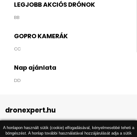
LEGJOBB AKCIÓS DRÓNOK
BB
GOPRO KAMERÁK
CC
Nap ajánlata
DD
dronexpert.hu
A honlapon használt sütik (cookie) elfogadásával, kényelmesebbé teheti a
böngészést. A honlap további használatával hozzájárulását adja a sütik