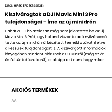
DRÓN HÍREK, ÉRDEKESSÉGEK
Kiszivárogtak a DJI Mavic Mini 3 Pro
tulajdonságai – Íme az új minidrón
Habár a DJI hivatalosan még nem jelentette be az új
Mavic Mini 3 Prót, egy holland viszonteladó nyilvánossá
tette az új minidrónról készített termékfotókat, illetve
a készülék tulajdonságait is. A kiszivárgott információk
lényegében mindent elárulnak az új Miniről (még az ár
és feltüntetésre kerül), csak épp azt nem, hogy mikor
jelenik meg hivatalosan.
AKCIÓS TERMÉKEK
AA