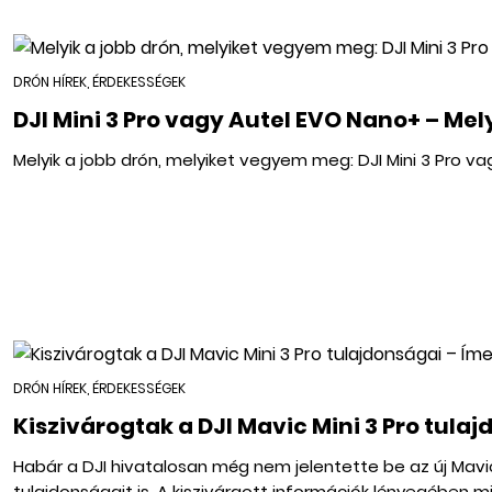
DRÓN HÍREK, ÉRDEKESSÉGEK
DJI Mini 3 Pro vagy Autel EVO Nano+ – Mel
Melyik a jobb drón, melyiket vegyem meg: DJI Mini 3 Pro v
DRÓN HÍREK, ÉRDEKESSÉGEK
Kiszivárogtak a DJI Mavic Mini 3 Pro tula
Habár a DJI hivatalosan még nem jelentette be az új Mavic M
tulajdonságait is. A kiszivárgott információk lényegében mi