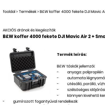
fooldal
>
Termékek
>
B&W koffer 4000 fekete DJI Mavic Ai
AKCIÓS drónok és kiegészítők
B&W koffer 4000 fekete DJI Mavic Air 2 + Sm
Termék leírás:
B&W táskák jellemzői:
- anyaga: polipropilén
- automata légnyomáskie
- ütésálló, porálló, vízha
- szélsőséges időjárási 
- könnyen kivehető kem
- gumírozott fogantyúval rendelkezik