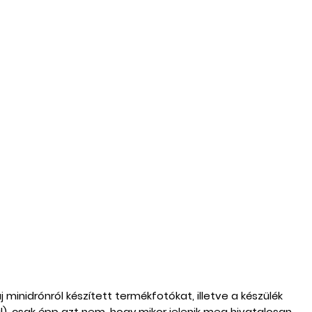
 minidrónról készített termékfotókat, illetve a készülék
rül), csak épp azt nem, hogy mikor jelenik meg hivatalosan.