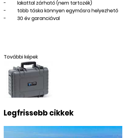
- lakattal zárható (nem tartozék)
- több táska könnyen egymásra helyezhető
- 30 év garanciával
További képek
Legfrissebb cikkek